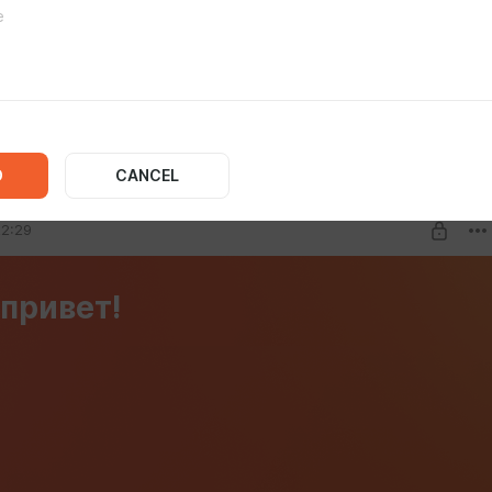
IA
D
CANCEL
22:29
привет!