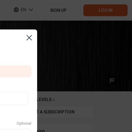
EN
SIGN UP
LOG IN
SUBSCRIPTION LEVELS
3
GIFT A SUBSCRIPTION
Optional
Подписка 100