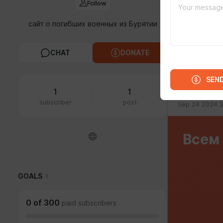
Follow
сайт о погибших военных из Бурятии
CHAT
DONATE
FEED
MED
SEN
1
1
subscriber
post
Sep 24 2024 
Всем 
GOALS
1
0
of
300
paid subscribers