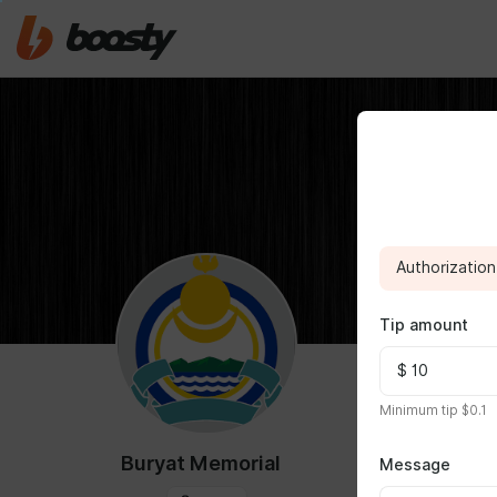
Authorization 
Tip amount
ABOUT
Minimum tip $0.1
Мы - команд
погибших во
Buryat Memorial
Message
Операции на
"Никто не за