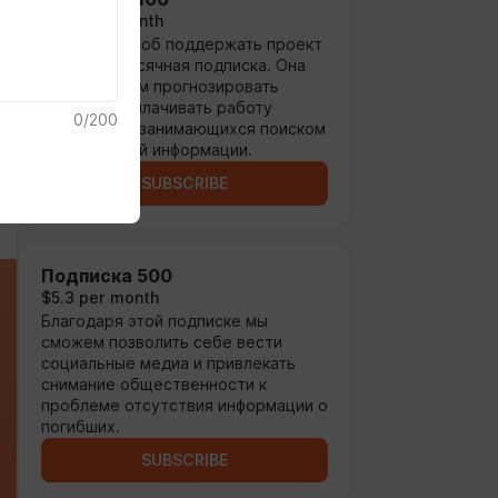
$1.31 per month
Лучший способ поддержать проект
- это ежемесячная подписка. Она
помогает нам прогнозировать
бюджет и оплачивать работу
0
/
200
активистов, занимающихся поиском
и обработкой информации.
SUBSCRIBE
Подписка 500
$5.3 per month
Благодаря этой подписке мы
сможем позволить себе вести
социальные медиа и привлекать
снимание общественности к
проблеме отсутствия информации о
погибших.
SUBSCRIBE