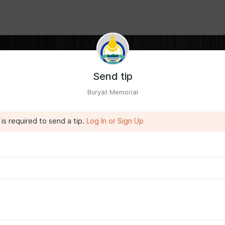
Send tip
Buryat Memorial
is required to send a tip.
Log In or Sign Up
а волонтёров из Бурятии и мы создали сайт с данными о
енных из нашей республики во время Специальной Военной
 Украине.
быт, ничто не забыто!"