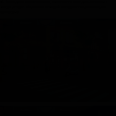
й. За редким исключением, вы можете заводить романы с
и когда угодно. Изучение локаций поощряется различными
 припасами.