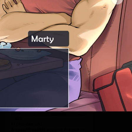
*Contact me about the award.*
+ chat
SUBSCRIBE
Offer ends 09 August.
Discount applies to the first month only
Machine
$23
$20.2 per month
-
12
%
~ 25$
All previous and:
A special easter egg
just
for you
as