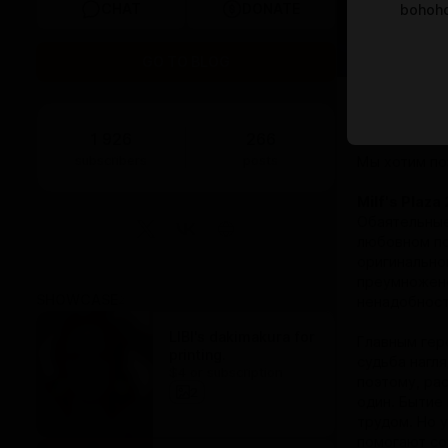
CHAT
DONATE
bohoh
GO TO BLOG
BOOSTY
||
T
Привет, ребя
1 926
266
subscribers
posts
Мы хотим по
Milf's Plaza 
Обаятельные
любовном по
оригинальной
преумножено
SHOWCASE
2
ненадобнос
LIBI's dakimakura for
Главным гер
printing.
судьба нагл
$4 or subscription
поэтому, ра
2
один. Бытие
трудом. Но 
помогают со