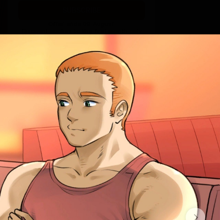
SUBSCRIBE
Offer ends 09 August.
Discount applies to the first month only
Overseer
$9.2
$8.1 per month
-
12
%
~ 10$
All previous and:
Your name in the credits (
highlighted
in color and contains a link to your
page
)
+ Extra
HIDEN
wip (in discord)