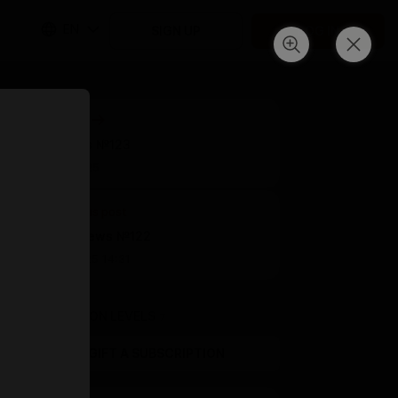
EN
SIGN UP
LOG IN
Next post
Wip-news №123
Jan 06 11:25
Previous post
Sudden news №122
Dec 31 2025 14:31
SUBSCRIPTION LEVELS
7
GIFT A SUBSCRIPTION