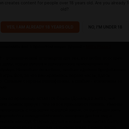
on
creates content for people over 18 years old. Are you already 1
old?
YES, I AM ALREADY 18 YEARS OLD
NO, I'M UNDER 18
ELEGRAM
та!
знакомить вас с проектом наших друзей -
Milf's Plaza 2
2
- романтический аттракцион для тех, кто любит поострее.
 дамы, новые амплуа и залихватские приключения на
прище. Нисколько сюжетное, сколько идейное продолжение
 игры. Всё, за что вам нравилась первая часть, здесь
. Сильные стороны отшлифованы, а слабые - исключены за
тью.
оем по прежнему остаётся Семён (Дональд в англ.), чья
ядно демонстрирует, что за всё приходится платить. Именно
справившись с пороками прошлой жизни, он вынужден жить
 взрослого и самодостаточного человека даётся ему с
унывать некогда. Старые друзья и новые знакомства быстро
риентироваться с новыми устремлениями. Семёну вновь