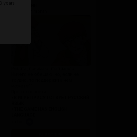
8 years
Волжанин
$0.86 per month
Ребята, понимаю что тяжело.
Ничего не обещаю, но, если не
трудно, то поддержите чем
можете^^
Просто новости.
*В ИГРЕ ПРИСУТСТВУЕТ РУССКИЙ
ЯЗЫК
*THE GAME HAS ENGLISH
LANGUAGE
+ chat
SUBSCRIBE