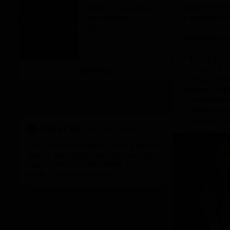
предстоит п
BECKY's statuette
for printing.
и вырвать и
$4 or subscription
2
1
Особенност
-
4
потрясаю
история, а 
VIEW ALL
- большой и
вещами, колл
- покадровая
GOALS
1
- обилие ми
- никакого И
100
of
100
paid subscribers
Hey, dude! Most likely, you are here by
chance and will be the only one who
supports me. Anyway, thank you very
much. You give me hope!