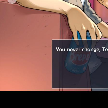
Очаровател
Новые, еще 
будет гораз