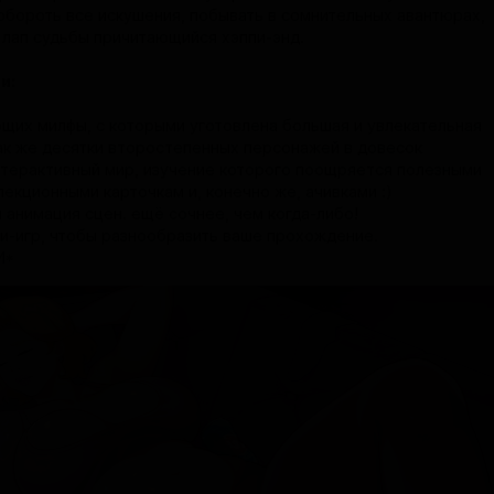
обороть все искушения, побывать в сомнительных авантюрах,
з лап судьбы причитающийся хэппи-энд.
и:
щих милфы, с которыми уготовлена большая и увлекательная
так же десятки второстепенных персонажей в довесок
нтерактивный мир, изучение которого поощряется полезными
екционными карточкам и, конечно же, ачивками :)
 анимация сцен. ещё сочнее, чем когда-либо!
ни-игр, чтобы разнообразить ваше прохождение.
И*