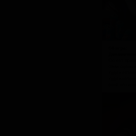
Об игре:
Динамичное
Сюжет призва
сами сцены 
художествен
художествен
всей его кра