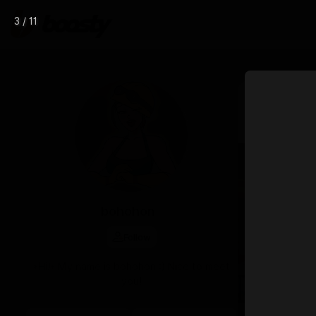
3 / 11
Jan 03 17:17
Milf's 
bohohon
Follow
*Hi!* My name is bohohon :) Nice to meet
you!