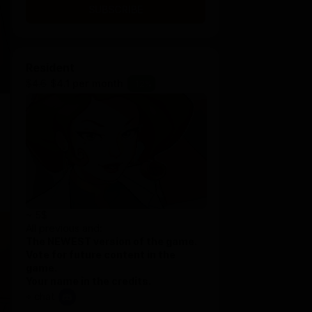
SUBSCRIBE
Resident
$4.6
$4.1 per month
-
12
%
~ 5$
All previous and:
The NEWEST version of the game.
Vote for future content in the
game.
Your name in the credits.
+ chat