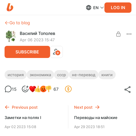
LOG IN
EN
Go to blog
Василий Тополев
Apr 06 2023 15:47
SUBSCRIBE
От фермы к фабрике. Почему у Сталина
история
экономика
ссср
не-перевод
книги
должно было получиться
Level required:
15
67
Читатель
SUBSCRIBE
Previous post
Next post
Заметки на полях I
Переводы на майские
Apr 02 2023 15:08
Apr 29 2023 18:51