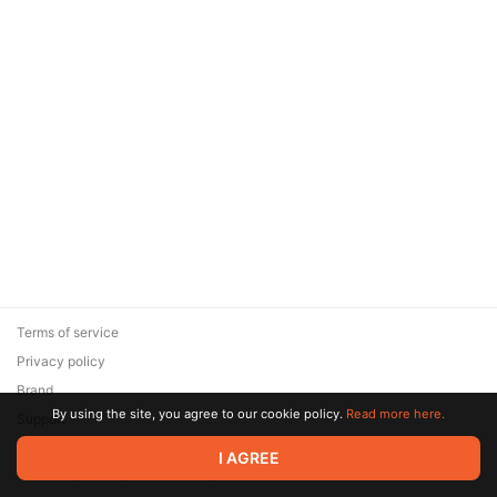
Terms of service
Privacy policy
Brand
By using the site, you agree to our cookie policy.
Read more here.
Support
© 2026 Zaya Solutions Limited. All rights reserved. All trademarks
I AGREE
are the property of their respective owners.