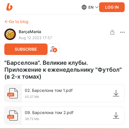
LOG IN
EN
Go to blog
BarçaMania
Aug 12 2023 17:57
SUBSCRIBE
"Барселона". Великие клубы.
Приложение к еженедельнику "Футбол"
(в 2-х томах)
02. Барселона том 1.pdf
pdf
43.37 Mb
09. Барселона том 2.pdf
pdf
39.73 Mb