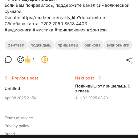
Если Вам понравилось, поддержите канал символической
суммой:
Donate: https://m.dzen.ru/reality_life?donate=true
Сбербанк карта: 2202 2050 8518 4403
#аудиокнига #мистика #приключения #фэнтези
фэнтези
подкидыш
пришелец
райкова
аудиокниги
1
Previous post
Next post
Подкидыш от пришельца. 9-
Untitled
я глава.
Apr 08 2025 21:50
Jun 02 2025 08:29
Terms of service
Privacy policy
Brand