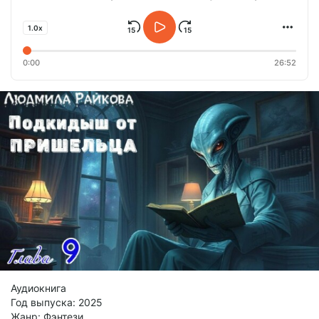
1.0x
0:00
26:52
Аудиокнига
Год выпуска: 2025
Жанр: Фэнтези