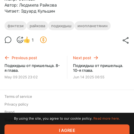
Автор: Людмила Райкова
Читает: Эдуард Кульшин
фэнтези
райкова
подкидыш
инопланетянин
1
Previous post
Next post
Подкидыш от пришельца. 8-
Подкидыш от пришельца.
я глава.
10-я глава.
May 09 2025 23:02
Jun 14 2025 06:55
Terms of service
Privacy policy
Brand
By using the site, you agree to our cookie policy.
Read more here.
Support
I AGREE
© 2026 Zaya Solutions Limited. All rights reserved. All trademarks