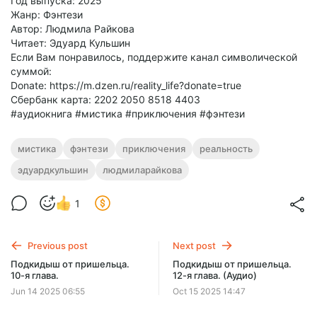
Год выпуска: 2025
Жанр: Фэнтези
Автор: Людмила Райкова
Читает: Эдуард Кульшин
Если Вам понравилось, поддержите канал символической
суммой:
Donate: https://m.dzen.ru/reality_life?donate=true
Сбербанк карта: 2202 2050 8518 4403
#аудиокнига #мистика #приключения #фэнтези
мистика
фэнтези
приключения
реальность
эдуардкульшин
людмиларайкова
1
Previous post
Next post
Подкидыш от пришельца.
Подкидыш от пришельца.
10-я глава.
12-я глава. (Аудио)
Jun 14 2025 06:55
Oct 15 2025 14:47