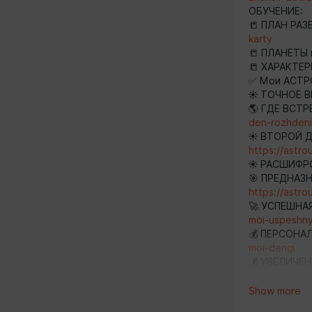
ОБУЧЕНИЕ:
📒 ПЛАН РА
karty
📒 ПЛАНЕТЫ
📒 ХАРАКТЕ
✅ Мои АСТ
☀️ ТОЧНОЕ 
🌎 ГДЕ ВСТ
den-rozhden
☀️ ВТОРОЙ 
https://astro
☀️ РАСШИФР
🎯 ПРЕДНАЗ
https://astr
🚀 УСПЕШНА
moi-uspeshny
💰 ПЕРСОН
moi-dengi
💰 УВЕЛИЧЕ
denezhnogo-
💰 ГДЕ ДЕН
Show more
ДОХОДА:
htt