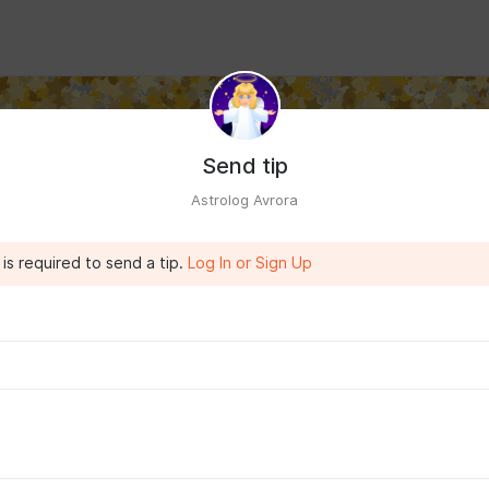
Send tip
Astrolog Avrora
is required to send a tip.
Log In or Sign Up
врора
- автор сайта
"Астрология Успеха с Авророй"
ть к Успеху, Счастью и Процветанию!