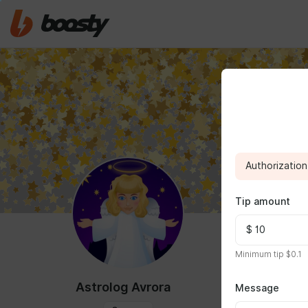
Authorization 
Tip amount
ABOUT
Minimum tip $0.1
Астролог А
Astrolog Avrora
Message
Звёздный пу