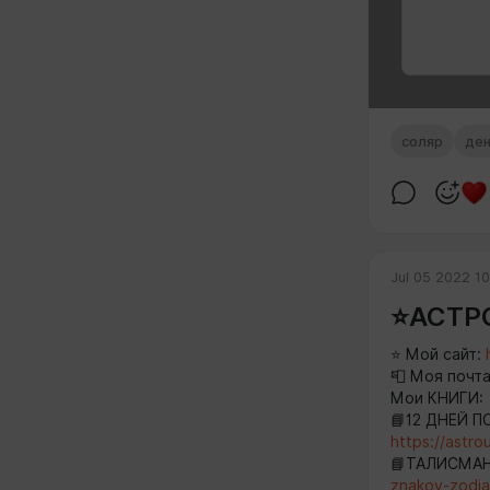
соляр
де
Jul 05 2022 1
⭐️АСТР
⭐️ Мой сайт:
📮 Моя почт
Мои КНИГИ:
📘12 ДНЕЙ 
https://astro
📘ТАЛИСМАН
znakov-zodia