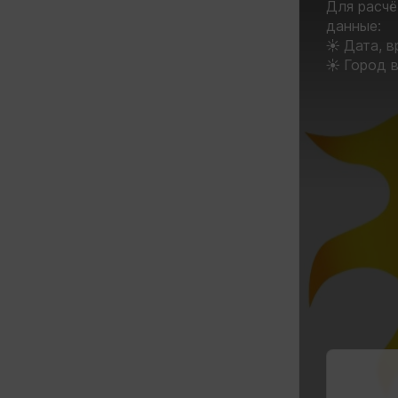
Для расч
данные:
☀ Дата, в
☀ Город в