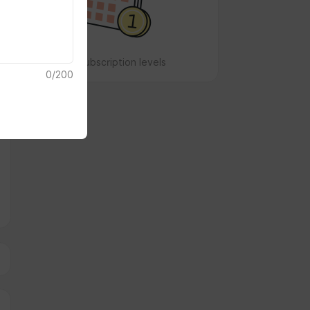
No subscription levels
0
/
200