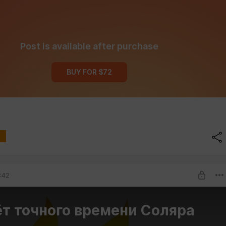
Post is available after purchase
BUY FOR $72
:42
т точного времени Соляра