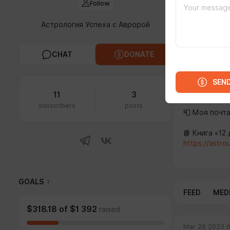
Follow
Мой сайт:
ht
⭐️ Список мо
Астрология Успеха с Авророй
https://astro
В Телеграм
CHAT
DONATE
В Телеграм 
АВРОРА
@Lu
Вконтакте:
h
SEN
Группа Вкон
11
3
subscribers
posts
📮 Моя почт
📘 Книга «12
https://astrou
GOALS
1
FEED
MED
$318.18
of
$1 392
raised
Mar 28 2023 0