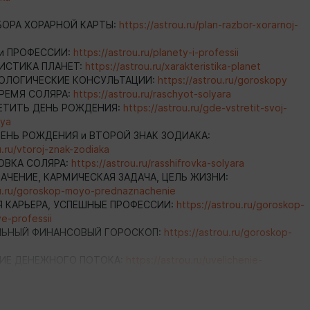
ЗБОРА ХОРАРНОЙ КАРТЫ:
https://astrou.ru/plan-razbor-xorarnoj-
 и ПРОФЕССИИ:
https://astrou.ru/planety-i-professii
РИСТИКА ПЛАНЕТ:
https://astrou.ru/xarakteristika-planet
РОЛОГИЧЕСКИЕ КОНСУЛЬТАЦИИ:
https://astrou.ru/goroskopy
ВРЕМЯ СОЛЯРА:
https://astrou.ru/raschyot-solyara
РЕТИТЬ ДЕНЬ РОЖДЕНИЯ:
https://astrou.ru/gde-vstretit-svoj-
iya
ДЕНЬ РОЖДЕНИЯ и ВТОРОЙ ЗНАК ЗОДИАКА:
u.ru/vtoroj-znak-zodiaka
ОВКА СОЛЯРА:
https://astrou.ru/rasshifrovka-solyara
НАЧЕНИЕ, КАРМИЧЕСКАЯ ЗАДАЧА, ЦЕЛЬ ЖИЗНИ:
ou.ru/goroskop-moyo-prednaznachenie
Я КАРЬЕРА, УСПЕШНЫЕ ПРОФЕССИИ:
https://astrou.ru/goroskop-
e-professii
АЛЬНЫЙ ФИНАНСОВЫЙ ГОРОСКОП:
https://astrou.ru/goroskop-
НИЕ ДЕНЕЖНОГО ПОТОКА:
https://astrou.ru/uvelichenie-
potoka
ЬГИ? ГДЕ МОЖНО ЗАРАБОТАТЬ ДЕНЬГИ? ГДЕ ИСТОЧНИКИ
ps://astrou.ru/gde-dengi