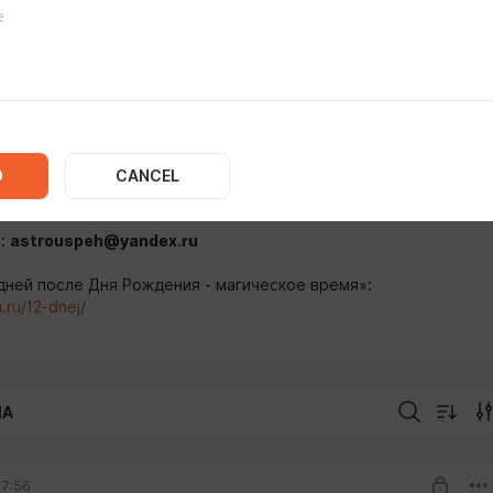
tps://astrou.ru
их Астрологических консультаций:
u.ru/goroskopy/
@AstrologAvrora:
https://t.me/AstrologAvrora
Лунный Календарь
naAvrora
:
https://t.me/LunaAvrora
ttps://vk.com/astrouspeha
D
CANCEL
такте:
https://vk.com/astrouspeha8
а:
astrouspeh@yandex.ru
 дней после Дня Рождения - магическое время»:
.ru/12-dnej/
IA
7:56