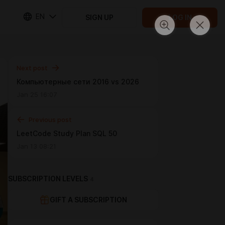
EN
SIGN UP
LOG IN
Next post
Компьютерные сети 2016 vs 2026
Jan 25 16:07
Previous post
LeetСode Study Plan SQL 50
Jan 13 08:21
SUBSCRIPTION LEVELS
4
GIFT A SUBSCRIPTION