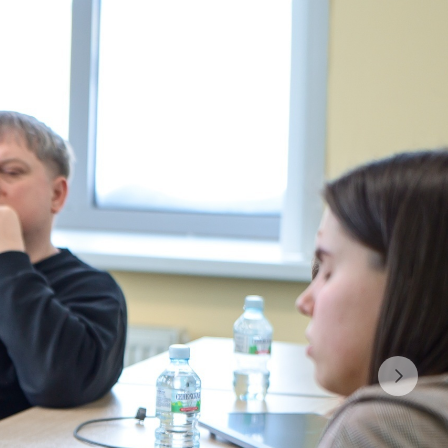
Эксперт
$12.8 per month
Спасибо за поддержку! Я не
предлагаю эксклюзивный контент за
подписку, потому что хочу чтобы
все зрители имели одинаковый
доступ к обучающим видео
независимо от того, есть ли
возможность поддержать меня.
Благодарю своих подписчиков за
любую помощь!
SUBSCRIBE