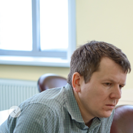
процессе го
студент нап