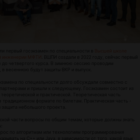
ли первый госэкзамен по специальности в
Высшей школе
й инженерии МФТИ
. ВШПИ создали в 2022 году, сейчас первый
 до четвертого курса. В зимнюю сессию проводим
, в весеннюю будут защиты ВКР и выпуск.
кзамена по специальности долго обсуждали совместно с
партнерами и пришли к следующему. Госэкзамен состоит из
: теоретической и практической. Теоретическая часть
в традиционном формате по билетам. Практическая часть -
и защита небольшого проекта.
ской части вопросы по общим темам, которые должны знать
ы:
прос по алгоритмам или технологиям программирования
азывать на С++ или Java, в зависимости от того, какой язык