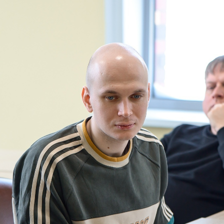
сэкзамена. Таким образом проверяли, действительно ли
исал сам, или сгенерировал решение нейросетью.