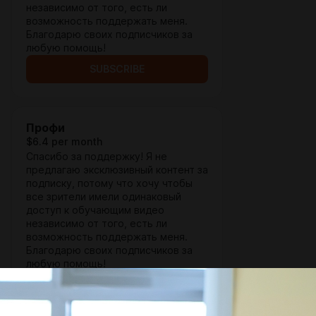
независимо от того, есть ли
возможность поддержать меня.
Благодарю своих подписчиков за
любую помощь!
SUBSCRIBE
Профи
$6.4 per month
Спасибо за поддержку! Я не
предлагаю эксклюзивный контент за
подписку, потому что хочу чтобы
все зрители имели одинаковый
доступ к обучающим видео
независимо от того, есть ли
возможность поддержать меня.
Благодарю своих подписчиков за
любую помощь!
SUBSCRIBE