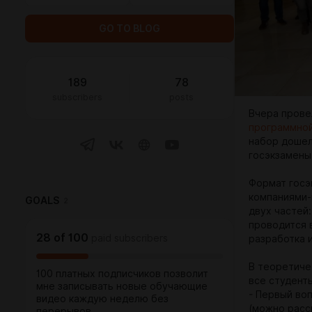
GO TO BLOG
189
78
subscribers
posts
Вчера прове
программно
набор дошел
госэкзамены
Формат госэ
компаниями-
GOALS
2
двух частей
проводится 
28
of
100
paid subscribers
разработка 
В теоретиче
100 платных подписчиков позволит
все студент
мне записывать новые обучающие
- Первый во
видео каждую неделю без
(можно расск
перерывов.