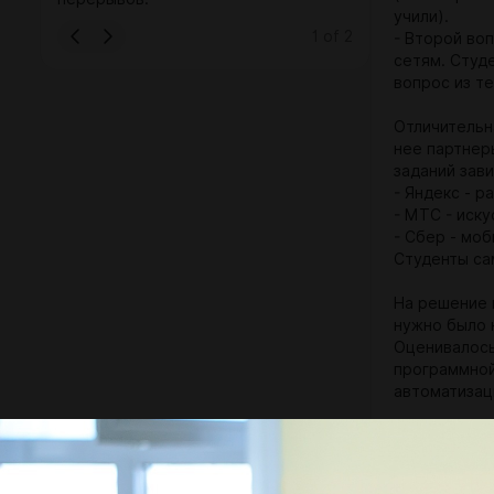
учили).
1
of
2
- Второй во
сетям. Студе
вопрос из т
Отличительн
нее партнер
заданий зави
- Яндекс - 
- МТС - иску
- Сбер - моб
Студенты са
На решение 
нужно было 
Оценивалось
программной
автоматизаци
Практически
Причем нужн
и где происх