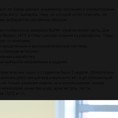
прос по базам данных, машинному обучению и компьютерным
нты могут выбирать тему, по которой хотят отвечать, но
емы выбирается случайным образом.
ая особенность экзамена ВШПИ - практическая часть. Для
ы Яндекс, МТС и Сбер сделали задания на разработку. Темы
сят от компании:
распределенные и высоконагруженные системы.
сственный интеллект.
ильная разработка.
ми выбирали направление и задание.
практических задач у студентов было 2 недели. Обязательно
написать работающий код и выложить его в git-репозиторий.
 не только решение задачи, но и использование техник
 инженерии: качество кода, архитектура, тесты,
я CI/CD и т.п.
е задачи принимали представители Яндекс, МТС и Сбер.
о было не только показать код, но и подробно объяснить, что
одит. Также давали задания внести изменения в код прямо в