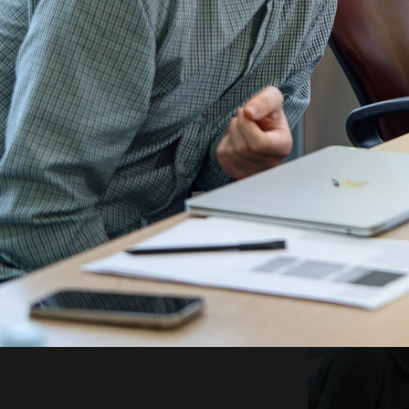
Всего на го
МФТИ, котор
представите
Представите
теоретическ
ведет МТС.