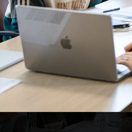
сэкзамене работало четыре комиссии: одна из преподавателей
ые принимали теоретические вопросы, и три с
лями компаний, которые проверяли практические задачи.
ли МТС, в дополнение к практическим задачам, проверяли
ие вопросы по машинному обучению, т.к. этот курс на ВШПИ