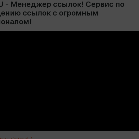
U - Менеджер ссылок! Сервис по
ению ссылок с огромным
оналом!
ao.su/project-1