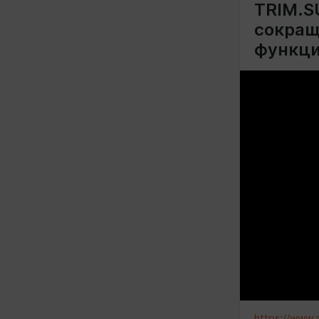
TRIM.S
сокращ
функци
https://www.a