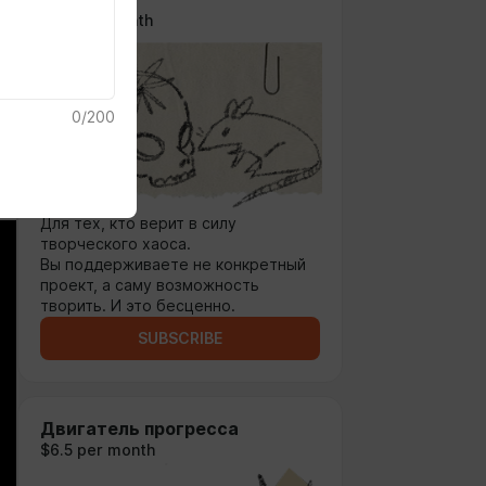
$1.3 per month
0
/
200
Для тех, кто верит в силу
творческого хаоса.
Вы поддерживаете не конкретный
проект, а саму возможность
творить. И это бесценно.
SUBSCRIBE
Двигатель прогресса
$6.5 per month