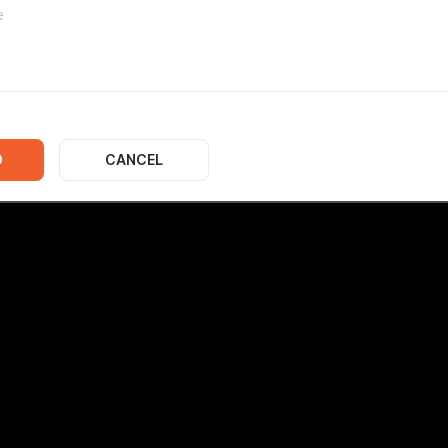
IA
1:48
int1114112 - система кодирования
, которая использует абсолютно
D
CANCEL
довые точки!