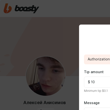
Authorization 
Tip amount
ABOUT
Minimum tip $0.1
Я создаю то
Алексей Анисимов
Message