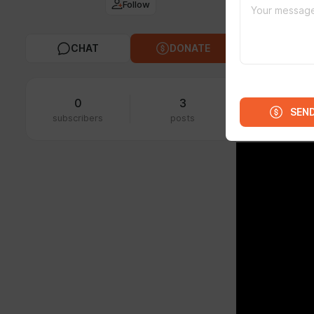
Follow
FEED
MED
CHAT
DONATE
Oct 13 2025 1
CodePo
данных
0
3
SEN
все ко
subscribers
posts