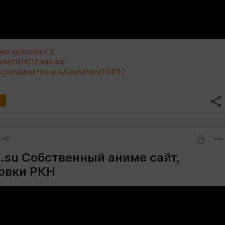
aao.su/project-3
oint1114112.aao.su/
ub.com/anisimov-a-o/CodePoint1114112
1:45
t.su Собственный аниме сайт,
овки РКН