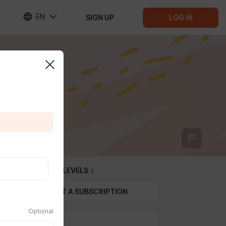
EN
SIGN UP
LOG IN
SUBSCRIPTION LEVELS
3
GIFT A SUBSCRIPTION
Optional
Энтузиаст