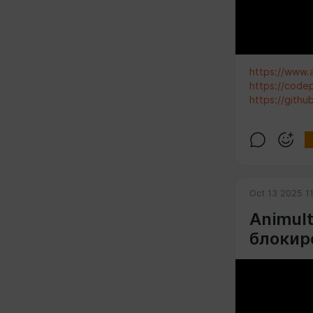
https://www.
https://codep
https://gith
Oct 13 2025 1
Animul
блокир