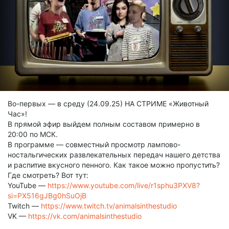
Во-первых — в среду (24.09.25) НА СТРИМЕ «Животный
Час»!
В прямой эфир выйдем полным составом примерно в
20:00 по МСК.
В программе — совместный просмотр лампово-
ностальгических развлекательных передач нашего детства
и распитие вкусного пенного. Как такое можно пропустить?
Где смотреть? Вот тут:
YouTube —
https://www.youtube.com/live/r1sphu3PXV8?
si=PX516gJBg0hSuOjB
Twitch —
https://www.twitch.tv/animalsinthestudio
VK —
https://vk.com/animalsinthestudio