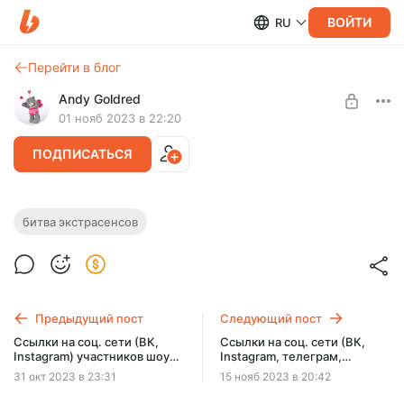
ВОЙТИ
RU
Перейти в блог
Andy Goldred
01 нояб 2023 в 22:20
ПОДПИСАТЬСЯ
Ссылки на соц. сети (ВК, Instagram,
битва экстрасенсов
телеграм, Youtube) участников шоу
Нужен уровень:
ЭКСТРАСЕНСЫ: БИТВА СИЛЬНЕЙШИХ
Добрый человек
Ссылки на социальные сети участников шоу "Экстрасенсы.
ОТКРЫТЬ ПОСТ
Битва сильнейших"
Предыдущий пост
Следующий пост
Ссылки на соц. сети (ВК,
Ссылки на соц. сети (ВК,
Instagram) участников шоу
Instagram, телеграм,
АДСКИЙ ШЕФ 2 сезон
Youtube, TikTok, Twitch,
31 окт 2023 в 23:31
15 нояб 2023 в 20:42
Яндекс Музыка, ВК Музыка)
участниц шоу НОВЫЕ