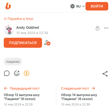
ВОЙТИ
RU
Перейти в блог
Andy Goldred
10 янв 2024 в 22:34
ПОДПИСАТЬСЯ
Обзор 13 выпуска шоу "Пацанки" (6
пацанки
сезон)
Нужен уровень:
Добрый человек
Обзор 13 выпуска шоу "Пацанки" (6 сезон)
ПОДПИСАТЬСЯ
Предыдущий пост
Следующий пост
Обзор 12 выпуска шоу
Обзор 14 выпуска шоу
"Пацанки" (6 сезон)
"Пацанки" (6 сезон)
10 янв 2024 в 22:29
10 янв 2024 в 22:38