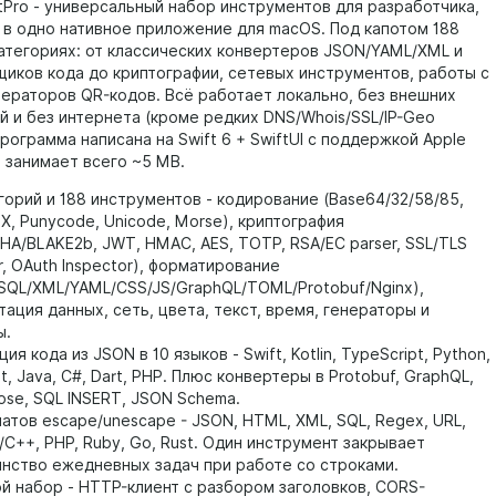
ro - универсальный набор инструментов для разработчика,
 в одно нативное приложение для macOS. Под капотом 188
 категориях: от классических конвертеров JSON/YAML/XML и
иков кода до криптографии, сетевых инструментов, работы с
нераторов QR-кодов. Всё работает локально, без внешних
й и без интернета (кроме редких DNS/Whois/SSL/IP-Geo
рограмма написана на Swift 6 + SwiftUI с поддержкой Apple
el, занимает всего ~5 MB.
егорий и 188 инструментов - кодирование (Base64/32/58/85,
EX, Punycode, Unicode, Morse), криптография
HA/BLAKE2b, JWT, HMAC, AES, TOTP, RSA/EC parser, SSL/TLS
r, OAuth Inspector), форматирование
SQL/XML/YAML/CSS/JS/GraphQL/TOML/Protobuf/Nginx),
тация данных, сеть, цвета, текст, время, генераторы и
ы.
ия кода из JSON в 10 языков - Swift, Kotlin, TypeScript, Python,
t, Java, C#, Dart, PHP. Плюс конвертеры в Protobuf, GraphQL,
se, SQL INSERT, JSON Schema.
матов escape/unescape - JSON, HTML, XML, SQL, Regex, URL,
C/C++, PHP, Ruby, Go, Rust. Один инструмент закрывает
нство ежедневных задач при работе со строками.
й набор - HTTP-клиент с разбором заголовков, CORS-