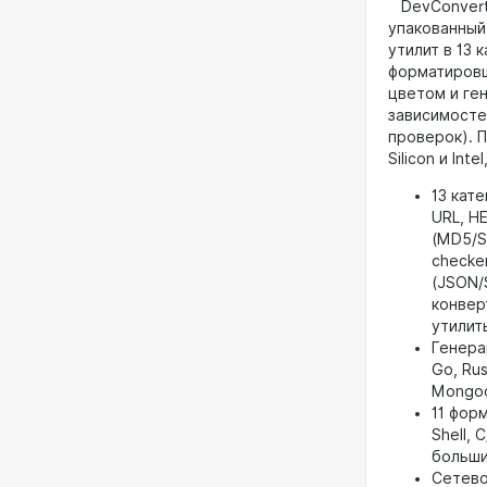
DevConvertP
упакованный
утилит в 13
форматировщ
цветом и ге
зависимосте
проверок). П
Silicon и Int
13 кат
URL, H
(MD5/S
checke
(JSON/
конвер
утилит
Генерац
Go, Rus
Mongoo
11 фор
Shell, 
больши
Сетево