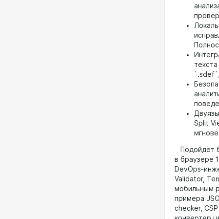
анализ
проверк
Локаль
исправ
Полнос
Интегр
текста 
`.sdef`
Безопа
аналит
поведе
Двуязы
Split 
мгнове
Подойдёт бе
в браузере 
DevOps-инжен
Validator, Te
мобильным ра
примера JSON
checker, CSP 
конвертер ц