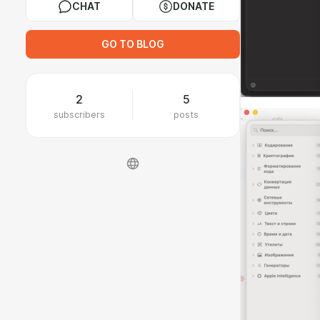
CHAT
DONATE
GO TO BLOG
2
5
subscribers
posts