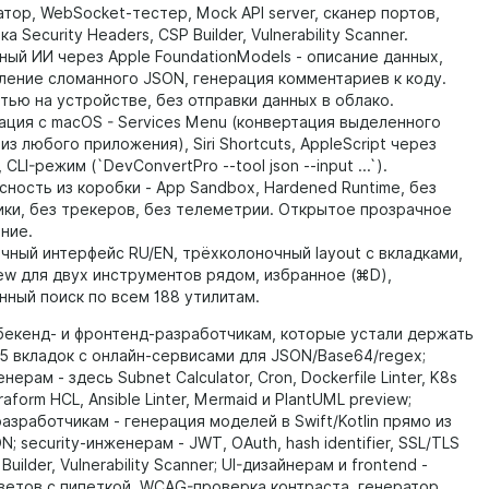
атор, WebSocket-тестер, Mock API server, сканер портов,
а Security Headers, CSP Builder, Vulnerability Scanner.
ный ИИ через Apple FoundationModels - описание данных,
ление сломанного JSON, генерация комментариев к коду.
тью на устройстве, без отправки данных в облако.
ация с macOS - Services Menu (конвертация выделенного
из любого приложения), Siri Shortcuts, AppleScript через
, CLI-режим (`DevConvertPro --tool json --input ...`).
сность из коробки - App Sandbox, Hardened Runtime, без
ики, без трекеров, без телеметрии. Открытое прозрачное
ние.
чный интерфейс RU/EN, трёхколоночный layout с вкладками,
View для двух инструментов рядом, избранное (⌘D),
нный поиск по всем 188 утилитам.
кенд- и фронтенд-разработчикам, которые устали держать
15 вкладок с онлайн-сервисами для JSON/Base64/regex;
ерам - здесь Subnet Calculator, Cron, Dockerfile Linter, K8s
rraform HCL, Ansible Linter, Mermaid и PlantUML preview;
зработчикам - генерация моделей в Swift/Kotlin прямо из
; security-инженерам - JWT, OAuth, hash identifier, SSL/TLS
Builder, Vulnerability Scanner; UI-дизайнерам и frontend -
ветов с пипеткой, WCAG-проверка контраста, генератор