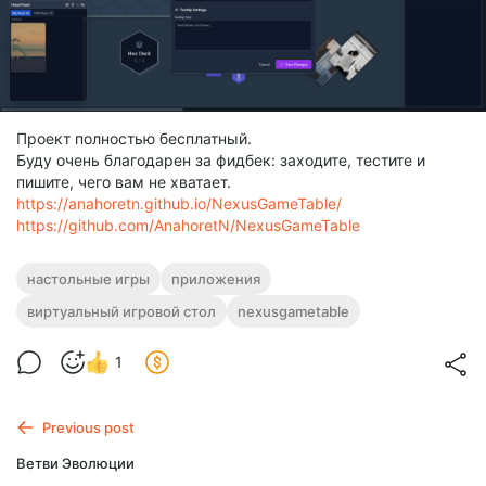
Проект полностью бесплатный.
Буду очень благодарен за фидбек: заходите, тестите и
пишите, чего вам не хватает.
https://anahoretn.github.io/NexusGameTable/
https://github.com/AnahoretN/NexusGameTable
настольные игры
приложения
виртуальный игровой стол
nexusgametable
1
Previous post
Ветви Эволюции