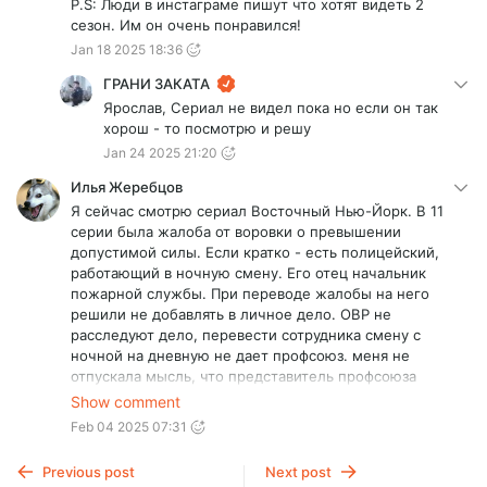
P.S: Люди в инстаграме пишут что хотят видеть 2
сезон. Им он очень понравился!
Jan 18 2025 18:36
ГРАНИ ЗАКАТА
Ярослав, Сериал не видел пока но если он так
хорош - то посмотрю и решу
Jan 24 2025 21:20
Илья Жеребцов
Я сейчас смотрю сериал Восточный Нью-Йорк. В 11
серии была жалоба от воровки о превышении
допустимой силы. Если кратко - есть полицейский,
работающий в ночную смену. Его отец начальник
пожарной службы. При переводе жалобы на него
решили не добавлять в личное дело. ОВР не
расследуют дело, перевести сотрудника смену с
ночной на дневную не дает профсоюз. меня не
отпускала мысль, что представитель профсоюза
прикрывает. не удивлюсь, если тут замешаны деньги
Show comment
и связи. Он старался говорить за виновного, давил на
Feb 04 2025 07:31
начальника конкретного участка, где работал тот
полицейский. давил на начальника этого самого
Previous post
Next post
начальника, мол не будет у тебя нашей поддержки.