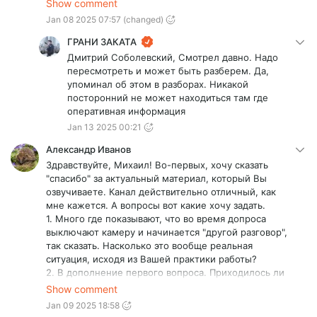
Show comment
так в кабинет не попадёшь даже, а там(в кабинете) у
Jan 08 2025 07:57
(changed)
каждого свой сейф(а тут даже ящики в столах на
ключ не закрываются), где свои материалы рабочие,
ГРАНИ ЗАКАТА
про осведомителей вообще молчу - никто ни про
Дмитрий Соболевский, Смотрел давно. Надо
кого не знает даже в своём отделе (кабинете, если
пересмотреть и может быть разберем. Да,
не один в нем сидишь)... а тут какая-то открытость
упоминал об этом в разборах. Никакой
чрезмерная на мой взгляд
посторонний не может находиться там где
оперативная информация
Jan 13 2025 00:21
Александр Иванов
Здравствуйте, Михаил! Во-первых, хочу сказать
"спасибо" за актуальный материал, который Вы
озвучиваете. Канал действительно отличный, как
мне кажется. А вопросы вот какие хочу задать.
1. Много где показывают, что во время допроса
выключают камеру и начинается "другой разговор",
так сказать. Насколько это вообще реальная
ситуация, исходя из Вашей практики работы?
2. В дополнение первого вопроса. Приходилось ли
Вам сталкиваться с так называемой "круговой
Show comment
порукой" в полиции? И действительно прокуратура и
Jan 09 2025 18:58
отдел внутренних расследований могут сломать