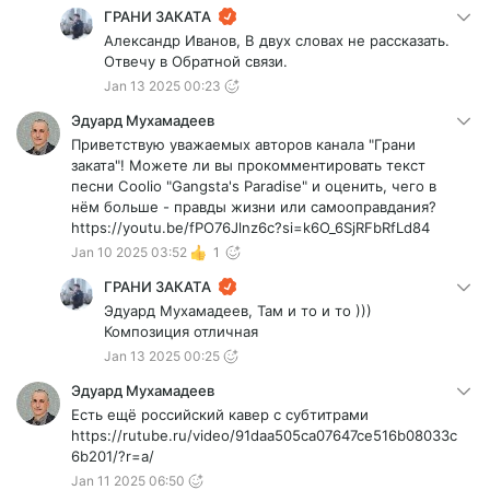
любого и заставить дать показания на коллег?
ГРАНИ ЗАКАТА
Заранее благодарю за ответы!
Александр Иванов, В двух словах не рассказать.
Отвечу в Обратной связи.
Jan 13 2025 00:23
Эдуард Мухамадеев
Приветствую уважаемых авторов канала "Грани
заката"! Можете ли вы прокомментировать текст
песни Coolio "Gangsta's Paradise" и оценить, чего в
нём больше - правды жизни или самооправдания?
https://youtu.be/fPO76Jlnz6c?si=k6O_6SjRFbRfLd84
Jan 10 2025 03:52
1
ГРАНИ ЗАКАТА
Эдуард Мухамадеев, Там и то и то )))
Композиция отличная
Jan 13 2025 00:25
Эдуард Мухамадеев
Есть ещё российский кавер с субтитрами
https://rutube.ru/video/91daa505ca07647ce516b08033c
6b201/?r=a/
Jan 11 2025 06:50