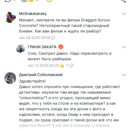
McSrakatansky
Михаил, смотрели ли вы фильм Dragged Across
Concrete? Нетолерантный такой старомодный
боевик. Как вам фильм и ждать ли разбор?
Jan 08 2025 06:29
ГРАНИ ЗАКАТА
Cola, Смотрел давно. Надо пересмотреть и
может быть разберем.
Jan 13 2025 00:20
1
Дмитрий Соболевский
Здравствуйте!
Давно хотел спросить про помещения, где работают
детективы: неужели там везде так называемые
"опенспейсы"? и кто угодно, проходящий мимо
видит, что у тебя на столе и на компьютере? а как
же секретность (сюда же эти доски с фото и
надписями, кстати, когда Омар к ним приходил в
подвал, он сразу срисовал с такой доски всё что им
известно было)? У нас вот в полиции, у оперов
например, так там такая секретность, что ты просто