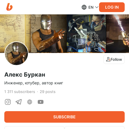
LOG IN
EN
Follow
Алекс Буркан
Инженер, ютубер, автор книг
1 311
subscribers
29
posts
SUBSCRIBE