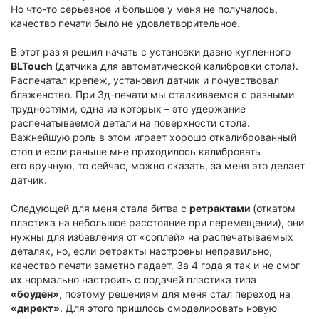
Но что-то серьезное и большое у меня не получалось,
качество печати было не удовлетворительное.
В этот раз я решил начать с установки давно купленного
BLTouch
(датчика для автоматической калибровки стола).
Распечатал крепеж, установил датчик и почувствовал
блаженство. При 3д-печати мы сталкиваемся с разными
трудностями, одна из которых – это удержание
распечатываемой детали на поверхности стола.
Важнейшую роль в этом играет хорошо откалиброванный
стол и если раньше мне приходилось калибровать
его вручную, то сейчас, можно сказать, за меня это делает
датчик.
Следующей для меня стала битва с
ретрактами
(откатом
пластика на небольшое расстояние при перемещении), они
нужны для избавления от «соплей» на распечатываемых
деталях, но, если ретракты настроены неправильно,
качество печати заметно падает. За 4 года я так и не смог
их нормально настроить с подачей пластика типа
«боуден»
, поэтому решениям для меня стал переход на
«директ»
. Для этого пришлось смоделировать новую