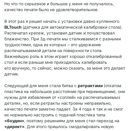
Но что-то серьезное и большое у меня не получалось,
качество печати было не удовлетворительное.
В этот раз я решил начать с установки давно купленного
BLTouch
(датчика для автоматической калибровки стола).
Распечатал крепеж, установил датчик и почувствовал
блаженство. При 3д-печати мы сталкиваемся с разными
трудностями, одна из которых – это удержание
распечатываемой детали на поверхности стола.
Важнейшую роль в этом играет хорошо откалиброванный
стол и если раньше мне приходилось калибровать
его вручную, то сейчас, можно сказать, за меня это делает
датчик.
Следующей для меня стала битва с
ретрактами
(откатом
пластика на небольшое расстояние при перемещении), они
нужны для избавления от «соплей» на распечатываемых
деталях, но, если ретракты настроены неправильно,
качество печати заметно падает. За 4 года я так и не смог
их нормально настроить с подачей пластика типа
«боуден»
, поэтому решениям для меня стал переход на
«директ»
. Для этого пришлось смоделировать новую