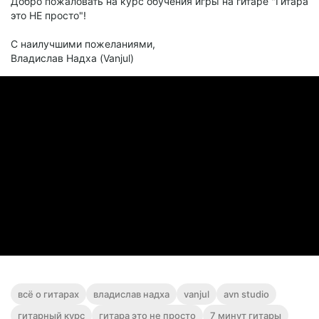
Добро пожаловать на курс обучения игры на гитаре "Гитара
это НЕ просто"!
С наилучшими пожеланиями,
Владислав Надха (Vanjul)
всё о гитарах
владислав надха
vanjul
avn studio
гитарный курс
гитара это не просто
7 минут гитары