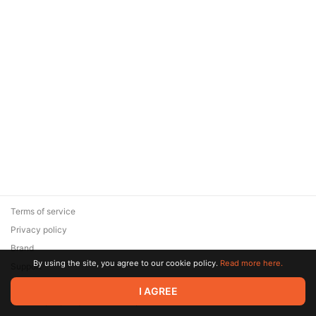
Terms of service
Privacy policy
Brand
By using the site, you agree to our cookie policy.
Read more here.
Support
© 2026 Zaya Solutions Limited. All rights reserved. All trademarks
I AGREE
are the property of their respective owners.