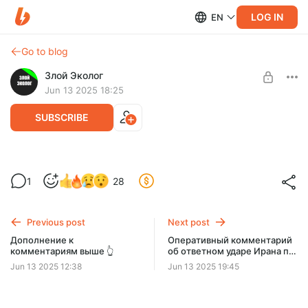
LOG IN
EN
Go to blog
Злой Эколог
Jun 13 2025 18:25
SUBSCRIBE
Почему Израиль ударил по Ирану
1
28
именно сейчас
Level required:
Общий
Previous post
Next post
SUBSCRIBE
Дополнение к
Оперативный комментарий
комментариям выше 👆
об ответном ударе Ирана по
Limited (29 remaining)
Израилю
Jun 13 2025 12:38
Jun 13 2025 19:45