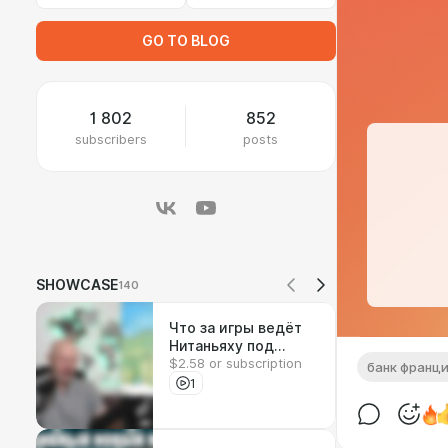
GO TO BLOG
1 802
852
subscribers
posts
SHOWCASE
140
Что за игры ведёт
Нитаньяху под
$2.58 or subscription
землёй?
банк франц
1