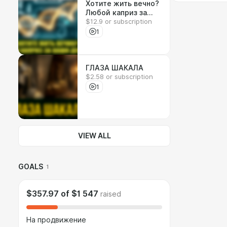
Хотите жить вечно?
Любой каприз за
$12.9 or subscription
ваши деньги!
1
ГЛАЗА ШАКАЛА
$2.58 or subscription
1
VIEW ALL
GOALS
1
$357.97
of
$1 547
raised
На продвижение