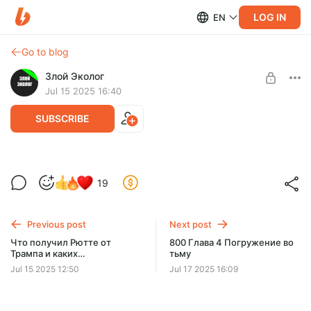
LOG IN
EN
Go to blog
Злой Эколог
Jul 15 2025 16:40
SUBSCRIBE
Что получил Рютте от Трампа и каких
Level required:
19
азербайджанцев "ликвидировала" СБУ
Базовый
(исправленный звук)
SUBSCRIBE
Previous post
Next post
Что получил Рютте от
800 Глава 4 Погружение во
Трампа и каких
тьму
азербайджанцев
Jul 15 2025 12:50
Jul 17 2025 16:09
"ликвидировала" СБУ