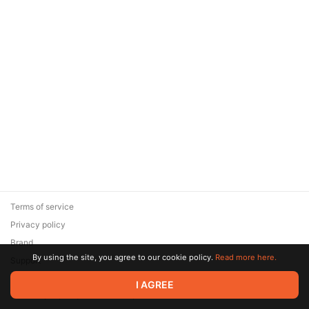
Terms of service
Privacy policy
Brand
By using the site, you agree to our cookie policy.
Read more here.
Support
© 2026 Zaya Solutions Limited. All rights reserved. All trademarks
I AGREE
are the property of their respective owners.