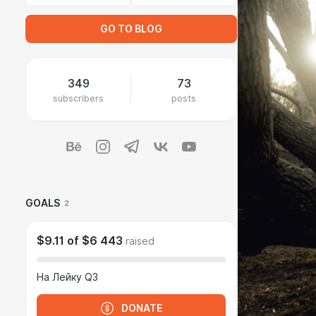
GO TO BLOG
349
73
subscribers
posts
GOALS
2
$9.11
of
$6 443
raised
На Лейку Q3
DONATE