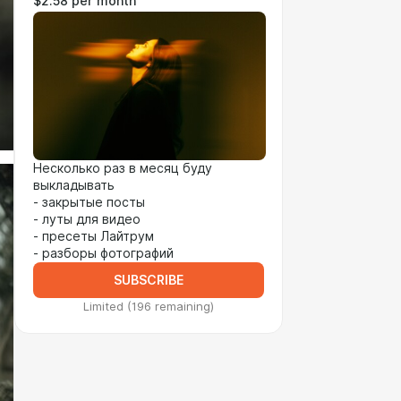
$2.58 per month
Несколько раз в месяц буду
выкладывать
- закрытые посты
- луты для видео
- пресеты Лайтрум
- разборы фотографий
SUBSCRIBE
Limited (196 remaining)