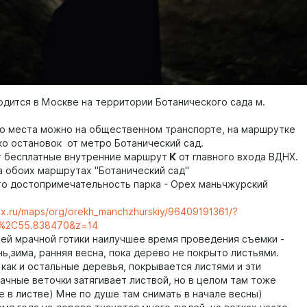
одится в Москве на территории Ботанического сада м.
о места можно на общественном транспорте, на маршрутке
ко остановок от метро Ботанический сад.
т бесплатные внутренние маршрут
К
от главного входа ВДНХ.
а обоих маршрутах "Ботанический сад"
это достопримечательность парка - Орех маньчжурский
ex.ru/maps/org/orekh_manchzhurskiy/96409191361/?
7%2C55.838470&z=14
ей мрачной готики наилучшее время проведения съемки -
ь,зима, ранняя весна, пока дерево не покрыто листьями.
 как и остальные деревья, покрывается листями и эти
ачные веточки затягивает листвой, но в целом там тоже
е в листве) Мне по душе там снимать в начале весны)