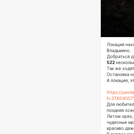
Локация нах
Владыкино.
Добраться д
522
несколь
Так же ходя
Остановка н
А локация, 
https://yand
ll=37.60400
Для любител
поздняя осен
Летом орех,
чудесные мр
красиво даж