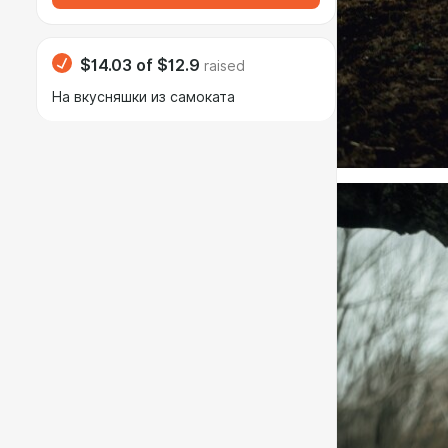
$14.03
of
$12.9
raised
На вкусняшки из самоката