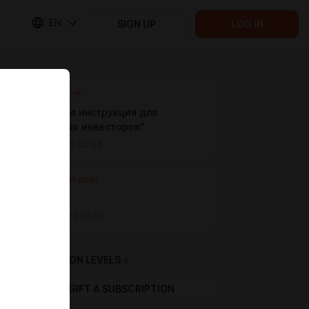
EN
SIGN UP
LOG IN
Next post
Пошаговая инструкция для
"Мамкиных инвесторов"
Nov 11 2025 20:55
Previous post
Untitled
Nov 08 2025 18:00
SUBSCRIPTION LEVELS
3
GIFT A SUBSCRIPTION