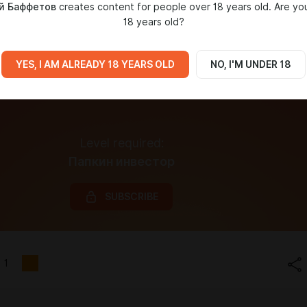
й Баффетов
creates content for people over 18 years old. Are yo
18 years old?
YES, I AM ALREADY 18 YEARS OLD
NO, I'M UNDER 18
Level required:
Папкин инвестор
SUBSCRIBE
1