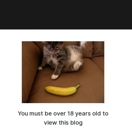
8:03
говая инструкция для
киных инвесторов"
 инструкция для покупки перспективной монеты
You must be over 18 years old to
view this blog