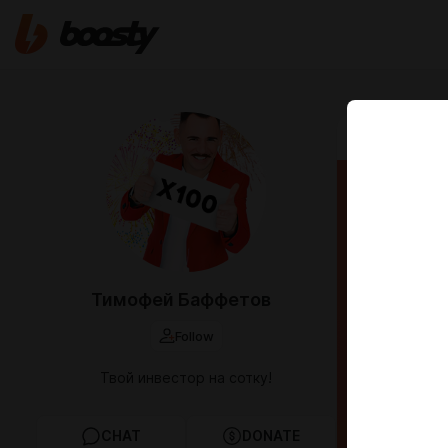
Nov 09 2025 1
Поша
"Пап
Пошаговая
Тимофей Баффетов
Follow
Твой инвестор на сотку!
CHAT
DONATE