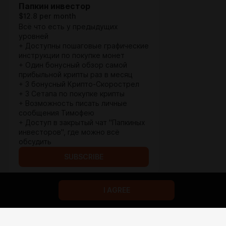
Папкин инвестор
$12.8 per month
Всё что есть у предыдущих
уровней
+ Доступны пошаговые графические
инструкции по покупке монет
+ Один бонусный обзор самой
прибыльной крипты раз в месяц
+ 3 бонусный Крипто-Скорострел
+ 3 Сетапа по покупке крипты
+ Возможность писать личные
сообщения Тимофею
+ Доступ в закрытый чат "Папкиных
инвесторов", где можно всё
обсудить
SUBSCRIBE
I AGREE
Terms of service
Privacy policy
Brand
Support