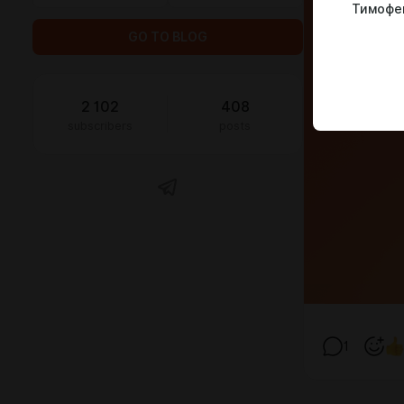
Тимофе
GO TO BLOG
2 102
408
subscribers
posts
1