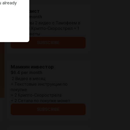
u already
Тракторист
$3.9 per month
- Доступны 2 видео с Тимофеем в
месяц + 1 Крипто-Скорострел + 1
Сетап монеты
SUBSCRIBE
Мамкин инвестор
$6.4 per month
2 Видео в месяц
+ Текстовые инструкции по
покупке
+ 2 Крипто-Скорострела
+ 2 Сетапа по покупке монет
SUBSCRIBE