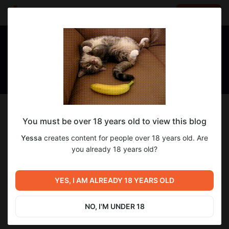
LOG IN
EN
Follow
You must be over 18 years old to view this blog
Yessa
Yessa
creates content for people over 18 years old. Are
Yessa — чувственные аудиоистории 18+ для женщин
you already 18 years old?
1 384
subscribers
72
posts
YES, I AM ALREADY 18 YEARS OLD
NO, I'M UNDER 18
SUBSCRIBE