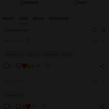
DONATE
CHAT
ABOUT
FEED
MEDIA
SHOWCASE
Newest First
Mar 08 17:10
💜 Спешл к 8 марта!
рыжий кот
базиль
urabrask
спешл
Level required:
8
24
Принцесса
UNLOCK POST
Aug 05 15:43
🏖 Улыбнись мне
рыжий кот
Level required:
Умница
3
11