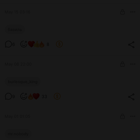
SUBSCRIBE
May 15 03:16
Горячая встреча (без деградации)
базиль
Level required:
Умница
6
8
SUBSCRIBE
May 08 22:00
Нетелефонный разговор
burlesque_king
Level required:
Умница
9
33
SUBSCRIBE
May 01 01:05
Рыцарь и его королева
mr.nobody