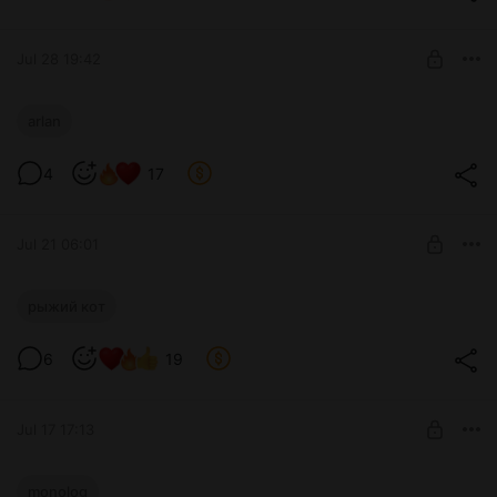
SUBSCRIBE
Jul 28 19:42
В поисках чувств
arlan
Level required:
Умница
4
17
SUBSCRIBE
Jul 21 06:01
Отдел по борьбе с тоской
рыжий кот
Level required:
Принцесса
6
19
SUBSCRIBE
Jul 17 17:13
Комфортный вечер SFW
monolog