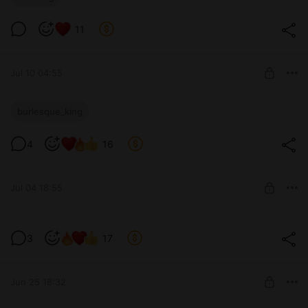
Level required:
Умница
11
SUBSCRIBE
Jul 10 04:55
Рыцарь и ведьма
burlesque_king
Level required:
Умница
4
16
SUBSCRIBE
Jul 04 18:55
Святая вода и призраки
3
17
Level required:
Сюжет из дарк романтики
Умница
SUBSCRIBE
Jun 25 18:32