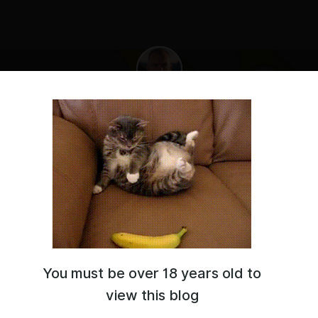
Send tip
Roman Xplorer
is required to send a tip.
Log In or Sign Up
You must be over 18 years old to
view this blog