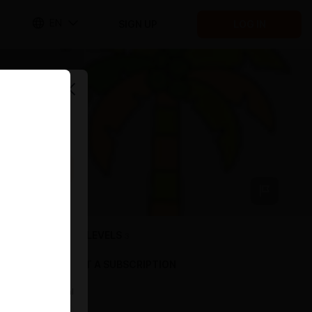
EN
SIGN UP
LOG IN
SUBSCRIPTION LEVELS
3
GIFT A SUBSCRIPTION
Optional
Base