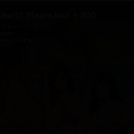
ealth Steam loot + 300
h Steam loot + 300
 chests
дуков увеличен