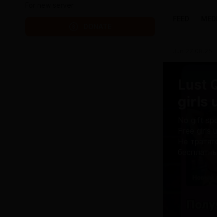
For new server
FEED
MED
DONATE
Jun 27 08:25
Lust 
girls
No gift spe
Free girls
Не тратят
бесплатн