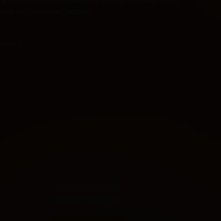
е алгоритм модификации игр на движке Unity.
лах актуальные "моды":
dustry
Level required:
Hacker beginner