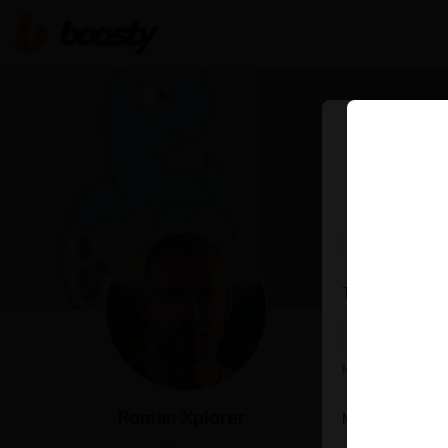
Authorization 
Tip amount
ABOUT
Minimum tip $0.1
Roman Xplorer
Message