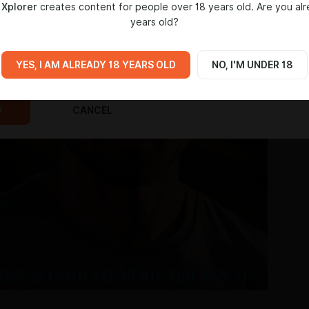
Xplorer
creates content for people over 18 years old. Are you al
years old?
YES, I AM ALREADY 18 YEARS OLD
NO, I'M UNDER 18
D
CANCEL