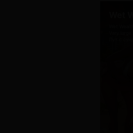
Wet W
Wet Wealt
Vary large
Лут с сун