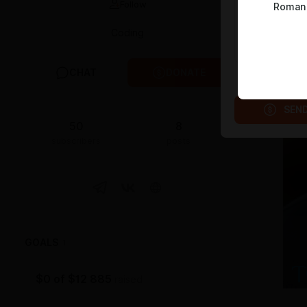
Follow
Roman 
Coding
CHAT
DONATE
SEN
50
8
subscribers
posts
GOALS
1
$0
of
$12 885
raised