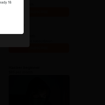
ready 18
$6.5 per month
SUBSCRIBE
0
/
200
xplorer.top
$12.9 per month
Xplorer plugins subscribtion
SUBSCRIBE
Hacker beginner
$65 per month