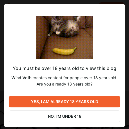
LOG IN
EN
Go to blog
Wind Velih
Sep 03 2024 15:50
SUBSCRIBE
Работа над концептом своего персонажа
You must be over 18 years old to view this blog
Пришло времени сделать шаг вперед и начать работать над
своей маленькой мечтой, пилить новеллу...концепт
Wind Velih
creates content for people over 18 years old.
будущего приключенца.
Are you already 18 years old?
YES, I AM ALREADY 18 YEARS OLD
NO, I'M UNDER 18