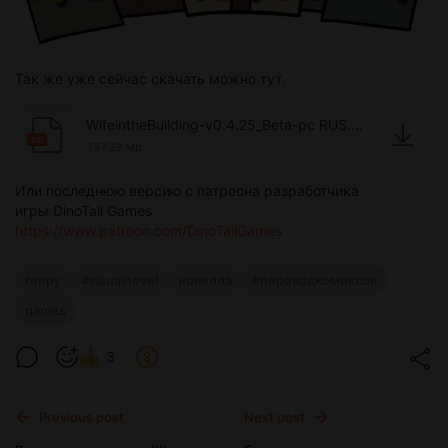
Так же уже сейчас скачать можно тут.
WifeintheBuilding-v0.4.25_Beta-pc RUS.zip
zip
337.33 Mb
Или последнюю версию с патреона разработчика
игры DinoTail Games
https://www.patreon.com/DinoTailGames
renpy
#visualnovel
новелла
#переводкомиксов
games
3
Previous post
Next post