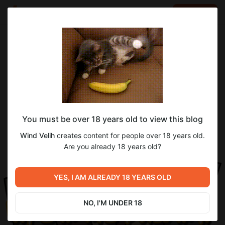
LOG IN
EN
Go to blog
Wind Velih
Aug 17 2024 21:24
SUBSCRIBE
Игра переведена и отправлена на
You must be over 18 years old to view this blog
остров!!
Wind Velih
creates content for people over 18 years old.
Are you already 18 years old?
YES, I AM ALREADY 18 YEARS OLD
NO, I'M UNDER 18