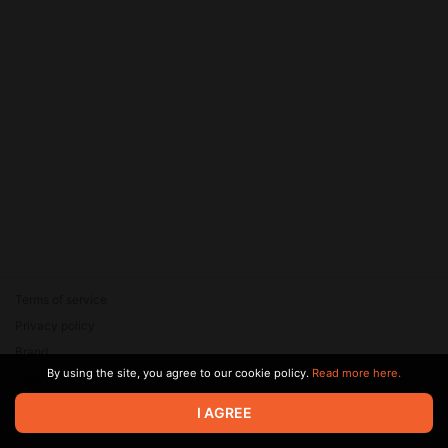
Terms of service
Privacy policy
Brand
By using the site, you agree to our cookie policy.
Read more here.
Support
© 2026 Zaya Solutions Limited. All rights reserved. All trademarks
I AGREE
are the property of their respective owners.