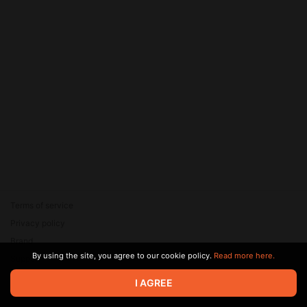
Terms of service
Privacy policy
Brand
By using the site, you agree to our cookie policy.
Read more here.
Support
© 2026 Zaya Solutions Limited. All rights reserved. All trademarks
I AGREE
are the property of their respective owners.