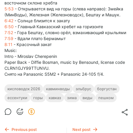
восточном склоне хребта
5:53
- Открывается вид на горы (слева направо): Змейка
(МинВоды), Железная (Железноводск), Бештау и Машук.
6:42
- Солнце близится к закату
6:50
- Главный Кавказский хребет на горизонте
7:52
- Гора Бештау, словно орёл, взмахивающий крыльями
7:59
- Вдали плато Бермамыт
8:11
- Красочный закат
Music:
Intro - Miroslav Cherepenin
Paper Back - Diffie Bosman, music by Bensound, license code
CLRN1GJY99TTUNVU.
Снято на Panasonic S5M2 + Panasonic 24-105 f/4.
кисловодск 2026
кавминводы
эльбрус
боргустан
ессентуки
горы
кавказ
зима
виды
пешком
Previous post
Next post