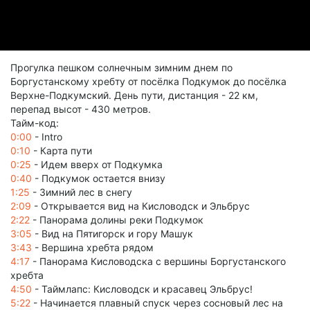
Прогулка пешком солнечным зимним днем по
Боргустанскому хребту от посёлка Подкумок до посёлка
Верхне-Подкумский. День пути, дистанция - 22 км,
перепад высот - 430 метров.
Тайм-код:
0:00
- Intro
0:10
- Карта пути
0:25
- Идем вверх от Подкумка
0:40
- Подкумок остается внизу
1:25
- Зимний лес в снегу
2:09
- Открывается вид на Кисловодск и Эльбрус
2:22
- Панорама долины реки Подкумок
3:05
- Вид на Пятигорск и гору Машук
3:43
- Вершина хребта рядом
4:17
- Панорама Кисловодска с вершины Боргустанского
хребта
4:50
- Таймлапс: Кисловодск и красавец Эльбрус!
5:22
- Начинается плавный спуск через сосновый лес на