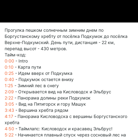
Прогулка пешком солнечным зимним днем по
Боргустанскому хребту от посёлка Подкумок до посёлка
Верхне-Подкумский. День пути, дистанция - 22 км,
перепад высот - 430 метров.
Тайм-код:
0:00
- Intro
0:10
- Карта пути
0:25
- Идем вверх от Подкумка
0:40
- Подкумок остается внизу
1:25
- Зимний лес в снегу
2:09
- Открывается вид на Кисловодск и Эльбрус
2:22
- Панорама долины реки Подкумок
3:05
- Вид на Пятигорск и гору Машук
3:43
- Вершина хребта рядом
4:17
- Панорама Кисловодска с вершины Боргустанского
хребта
4:50
- Таймлапс: Кисловодск и красавец Эльбрус!
5:22
- Начинается плавный спуск через сосновый лес на