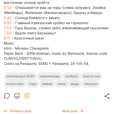
восточном склоне хребта
5:53
- Открывается вид на горы (слева направо): Змейка
(МинВоды), Железная (Железноводск), Бештау и Машук.
6:42
- Солнце близится к закату
6:50
- Главный Кавказский хребет на горизонте
7:52
- Гора Бештау, словно орёл, взмахивающий крыльями
7:59
- Вдали плато Бермамыт
8:11
- Красочный закат
Music:
Intro - Miroslav Cherepenin
Paper Back - Diffie Bosman, music by Bensound, license code
CLRN1GJY99TTUNVU.
Снято на Panasonic S5M2 + Panasonic 24-105 f/4.
кисловодск 2026
кавминводы
эльбрус
боргустан
ессентуки
горы
кавказ
зима
виды
пешком
Previous post
Next post