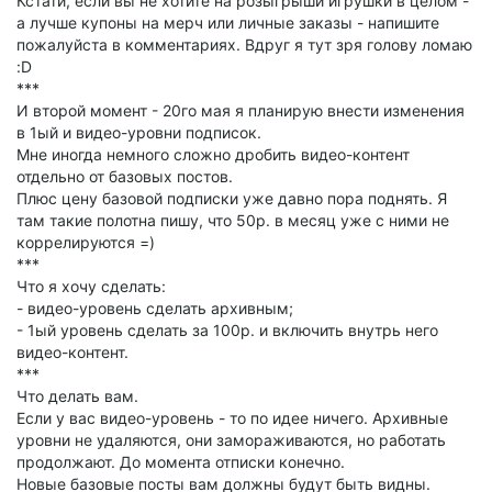
Кстати, если вы не хотите на розыгрыши игрушки в целом -
а лучше купоны на мерч или личные заказы - напишите
пожалуйста в комментариях. Вдруг я тут зря голову ломаю
:D
***
И второй момент - 20го мая я планирую внести изменения
в 1ый и видео-уровни подписок.
Мне иногда немного сложно дробить видео-контент
отдельно от базовых постов.
Плюс цену базовой подписки уже давно пора поднять. Я
там такие полотна пишу, что 50р. в месяц уже с ними не
коррелируются =)
***
Что я хочу сделать:
- видео-уровень сделать архивным;
- 1ый уровень сделать за 100р. и включить внутрь него
видео-контент.
***
Что делать вам.
Если у вас видео-уровень - то по идее ничего. Архивные
уровни не удаляются, они замораживаются, но работать
продолжают. До момента отписки конечно.
Новые базовые посты вам должны будут быть видны.