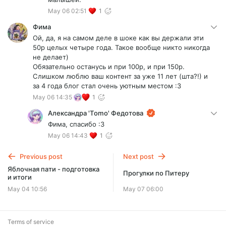
May 06 02:51
1
Фима
Ой, да, я на самом деле в шоке как вы держали эти
50р целых четыре года. Такое вообще никто никогда
не делает)
Обязательно останусь и при 100р, и при 150р.
Слишком люблю ваш контент за уже 11 лет (шта?!) и
за 4 года блог стал очень уютным местом :3
May 06 14:35
1
Александра 'Tomo' Федотова
Фима, спасибо :3
May 06 14:43
1
Previous post
Next post
Яблочная пати - подготовка
Прогулки по Питеру
и итоги
May 04 10:56
May 07 06:00
Terms of service