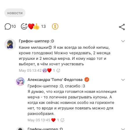
новости
10
13
Грифон-шиппер :D
Какие милашки😍 Я как всегда за любой кипиш,
кроме голодовки) Можно чередовать, 2 месяца
игрушки и 2 месяца мерча. И кому надо тот и
выберет, в чём хочет участвовать
May 05 13:42
1
Александра 'Tomo' Федотова
Грифон-шиппер :D, спасибо :3
Я думаю, что когда готовится новая коллекция
мерча - то логичнее разыгрывать купоны. А
когда как сейчас новинок особо на горизонте
нет, то вроде и игрушки повязать можно для
разнообразия.
May 05 13:45
1
Грифон-шиппер :D