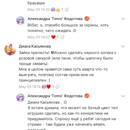
браузере
May 05 14:22
1
Александра 'Tomo' Федотова
BliSer, о, спасибо большое за скрины, хоть
понятно, чего ожидать :D
May 05 14:23
1
Диана Касьянова
Зайка прелесть! ❣️Можно сделать черного котика с
розовой сакурой (или личи, чтобы шапочку было
проще связать).
Мне в целом нравится сама суть азарта что-то
выиграть, поэтому состав приза мне не
принципиален :)
May 05 18:18
1
Александра 'Tomo' Федотова
Диана Касьянова , :D
Я кстати думала, что может не белый цвет тел
игрушек сделать, но как-то конкретики не
придумалось. Спрошу ещё у ребят сегодня на
стриме - там будем уже начинать вязать
малышей.