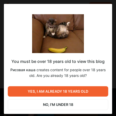
LOG IN
EN
Go to blog
Рисовая каша
May 30 14:00
SUBSCRIBE
Лисы рокерши с Марса.
Товарищ FoxFoyler пригласил Синеки и Ириску на вечернюю
You must be over 18 years old to view this blog
фотосессию.
Рисовая каша
creates content for people over 18 years
Фотокарточки, как говорится, прилагаются.
old. Are you already 18 years old?
Ну что, чупа-чупсы, выбирайте своего бойца!
YES, I AM ALREADY 18 YEARS OLD
NO, I'M UNDER 18