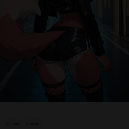
синеки
ириска