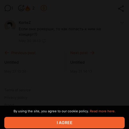
1
2
KorteZ
Если они рокерши, то как попасть к ним на
концерт?)
May 30 16:13
Previous post
Next post
Untitled
Untitled
May 27 15:36
May 31 14:13
Terms of service
Privacy policy
Brand
By using the site, you agree to our cookie policy.
Read more here.
Support
© 2026 Zaya Solutions Limited. All rights reserved. All trademarks
I AGREE
are the property of their respective owners.