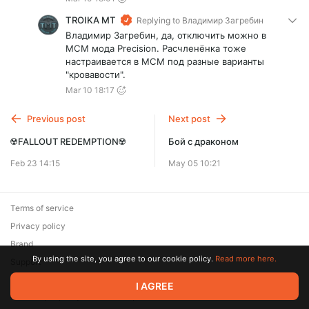
TROIKA MT
Replying to
Владимир Загребин
Владимир Загребин, да, отключить можно в
МСМ мода Precision. Расчленёнка тоже
настраивается в MCM под разные варианты
"кровавости".
Mar 10 18:17
Previous post
Next post
☢️FALLOUT REDEMPTION☢️
Бой с драконом
Feb 23 14:15
May 05 10:21
Terms of service
Privacy policy
Brand
By using the site, you agree to our cookie policy.
Read more here.
Support
© 2026 Zaya Solutions Limited. All rights reserved. All trademarks
I AGREE
are the property of their respective owners.