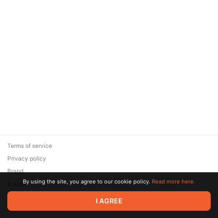
Terms of service
Privacy policy
Brand
By using the site, you agree to our cookie policy.
Read more here.
Support
© 2026 Zaya Solutions Limited. All rights reserved. All trademarks
I AGREE
are the property of their respective owners.