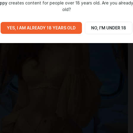
ppy
creates content for people over 18 years old. Are you already
old?
YES, I AM ALREADY 18 YEARS OLD
NO, I'M UNDER 18