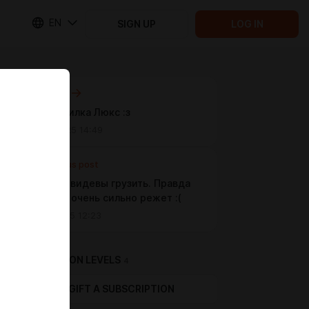
EN
SIGN UP
LOG IN
Next post
Фулл мобилка Люкс :з
Jun 24 2025 14:49
Previous post
Пытаюсь видевы грузить. Правда
качество очень сильно режет :(
Jun 21 2025 12:23
SUBSCRIPTION LEVELS
4
GIFT A SUBSCRIPTION