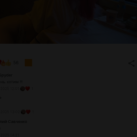
56
Spyder
нь хотим !!!
 2025 12:01
1

 2025 13:02
1
лий Савченко
)
 2025 14:21