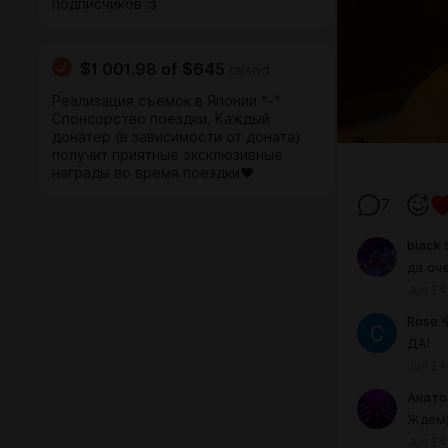
подписчиков :з
$1 001.98
of
$645
raised
Реализация съемок в Японии ^-^
Спонсорство поездки. Каждый
донатер (в зависимости от доната)
получит приятные эксклюзивные
награды во время поездки♥
7
black 
да оче
Jun 24
Rose 
ДА!
Jun 24
Анато
Ждем
Jun 24