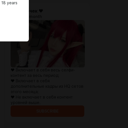
 18 years
♥ Щеночек ♥
$10.1 per month
♥ Включает в себя весь селфи-
контент за весь период;
♥ Включает в себя
дополнительные кадры из HQ сетов
этого месяца;
♥ Не включает в себя контент
уровней выше.
SUBSCRIBE