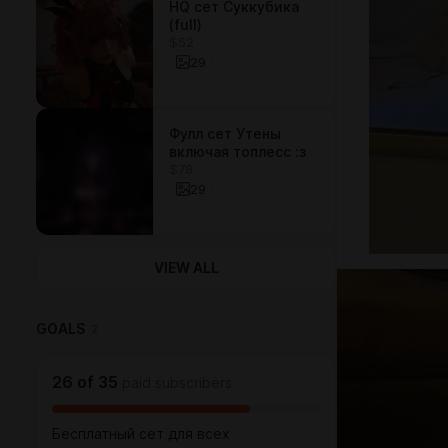
HQ сет Суккубика
(full)
$52
29
Фулл сет Утены
включая топлесс :з
$78
29
VIEW ALL
GOALS
2
26
of
35
paid subscribers
Бесплатный сет для всех