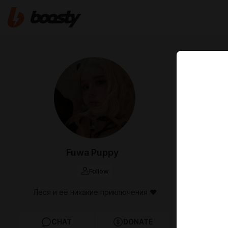
Jun 24 2025 1
Вопрос
Я помню, что
получше кач
Я планирую 
актуально.
Fuwa Puppy
Follow
Леся и её никакие приключения ♥
CHAT
DONATE