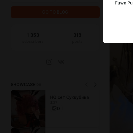
Fuwa Pu
GO TO BLOG
1 353
318
subscribers
posts
SHOWCASE
109
HQ сет Суккубика
$37
13