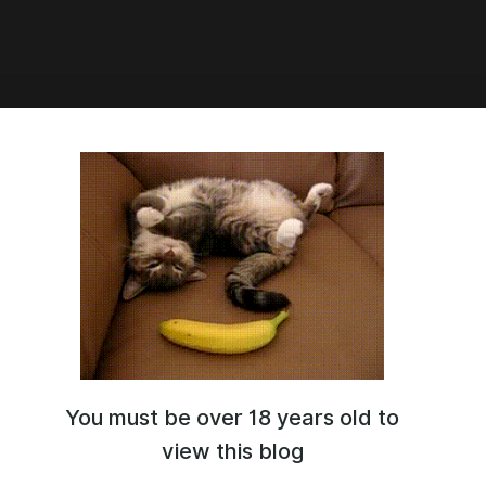
1:52
ик :з
 Вам очень понравился сет из поезда, хотите ли еще один, но
еством и с другим образом? :з
небольшую поездку в скором времени, вот думаю будет ли
You must be over 18 years old to
view this blog