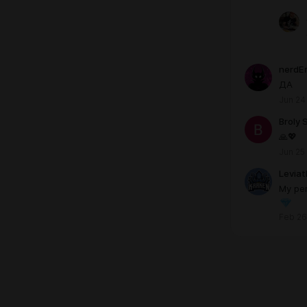
nerdEr
ДА
Jun 24
Broly 
🙏💖
Jun 25
Levia
My per
Feb 26