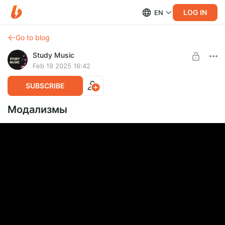
LOG IN
EN
Go to blog
Study Music
Feb 19 2025 16:42
SUBSCRIBE
Модализмы