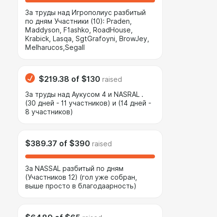
За труды над Игрополиус разбитый
по дням Участники (10): Praden,
Maddyson, F1ashko, RoadHouse,
Krabick, Lasqa, SgtGrafoyni, BrowJey,
Melharucos,Segall
$219.38
of
$130
raised
За труды над Аукусом 4 и NASRAL .
(30 дней - 11 участников) и (14 дней -
8 участников)
$389.37
of
$390
raised
За NASSAL разбитый по дням
(Участников 12) (гол уже собран,
выше просто в благодаарность)