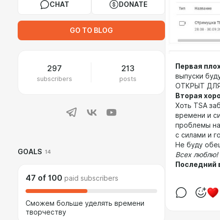
CHAT
DONATE
GO TO BLOG
Первая пло
297
213
выпуски буду
subscribers
posts
ОТКРЫТ ДЛЯ
Вторая хор
Хоть TSA за
времени и с
проблемы на
с силами и г
Не буду обе
GOALS
14
Всех люблю!
Последний 
47
of
100
paid subscribers
Сможем больше уделять времени
творчеству