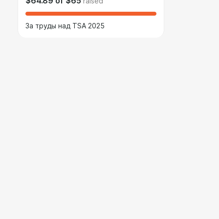
$64.89
of
$65
raised
За труды над TSA 2025