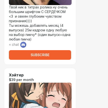
Твой ник в титрах ролика ну очень
большим шрифтом С СЕРДЕЧКОМ
<3 и овеян глубоким чувством
признания))))
Ты можешь добавлять месяц (4
выпуска) 25м кадром одну любую
на выбор пикчу* (один выпуск=одна
любая пикча)
+ chat
SUBSCRIBE
Хэйтер
$39 per month