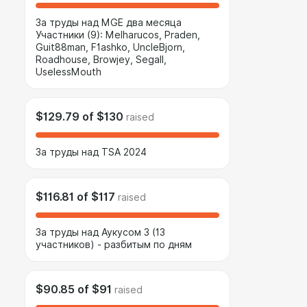
За труды над MGE два месяца
Участники (9): Melharucos, Praden,
Guit88man, F1ashko, UncleBjorn,
Roadhouse, Browjey, Segall,
UselessMouth
$129.79
of
$130
raised
За труды над TSA 2024
$116.81
of
$117
raised
За труды над Аукусом 3 (13
участников) - разбитым по дням
$90.85
of
$91
raised