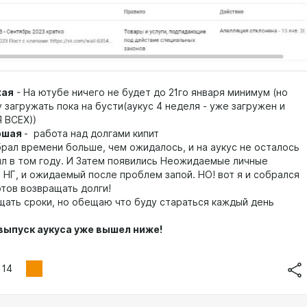
хая
- На ютубе ничего не будет до 21го января минимум (но
 загружать пока на бусти(аукус 4 неделя - уже загружен и
 ВСЕХ))
ошая
- работа над долгами кипит
брал времени больше, чем ожидалось, и на аукус не осталось
ил в том году. И Затем появились Неожидаемые личные
 НГ, и ожидаемый после проблем запой. НО! вот я и собрался
отов возвращать долги!
щать сроки, но обещаю что буду стараться каждый день
выпуск аукуса уже вышел ниже!
14