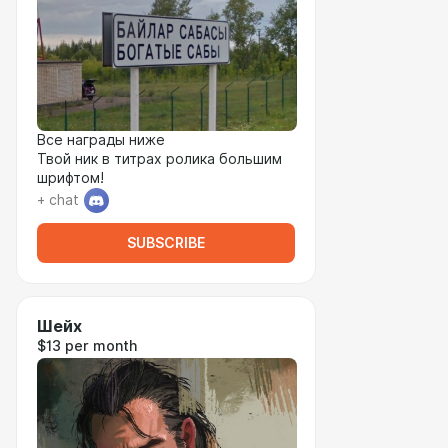
Все награды ниже
Твой ник в титрах ролика большим
шрифтом!
+ chat
SUBSCRIBE
Шейх
$13 per month