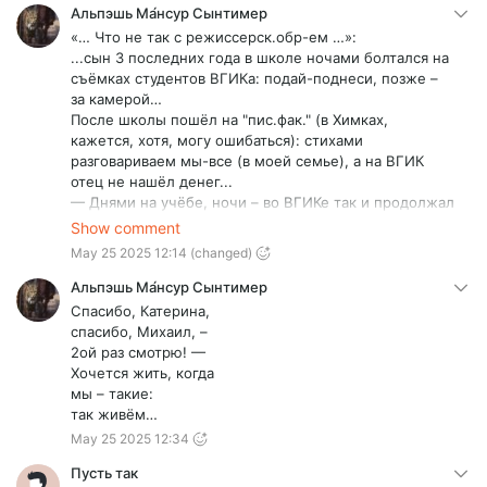
Альпэшь Ма́нсур Сынтимер
«… Что не так с режиссерск.обр-ем …»:
...сын 3 последних года в школе ночами болтался на
съёмках студентов ВГИКа: подай-поднеси, позже –
за камерой…
После школы пошёл на "пис.фак." (в Химках,
кажется, хотя, могу ошибаться): стихами
разговариваем мы-все (в моей семье), а на ВГИК
отец не нашёл денег...
— Днями на учёбе, ночи – во ВГИКе так и продолжал
работать…
Show comment
— Да, уже работал, попутно, нарабатывая
May 25 2025 12:14
(changed)
мастерство фото-художника (ну, и – деньги),
устроившись работать в фото-студии.
Альпэшь Ма́нсур Сынтимер
— В кон. IIIго курса такой жизни загремел в
Спасибо, Катерина,
реанимацию с остановкой сердца.
спасибо, Михаил, –
Тут отец:
2ой раз смотрю! —
„Чёрт – с тобой! иди на операторский.” - …сын к тому
Хочется жить, когда
времени заматерел и поступил в… ГИТР, что «… во
мы – такие:
ВГИКе крепостное право никто и не отменял …» -
так живём…
погиб 22 сент. 2022 г. – в… 20 км от границы, уже на
May 25 2025 12:34
территории Казаkстана...
Понятно, что мы-все – талантливые: он, до кучи, был
Пусть так