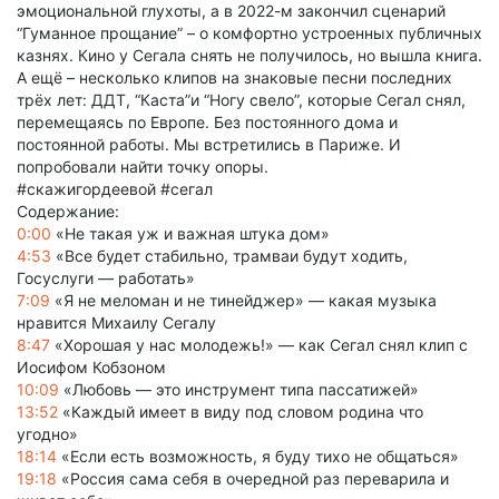
эмоциональной глухоты, а в 2022-м закончил сценарий
“Гуманное прощание” – о комфортно устроенных публичных
казнях. Кино у Сегала снять не получилось, но вышла книга.
А ещё – несколько клипов на знаковые песни последних
трёх лет: ДДТ, “Каста”и “Ногу свело”, которые Сегал снял,
перемещаясь по Европе. Без постоянного дома и
постоянной работы. Мы встретились в Париже. И
попробовали найти точку опоры.
#скажигордеевой #сегал
Содержание:
0:00
«Не такая уж и важная штука дом»
4:53
«Все будет стабильно, трамваи будут ходить,
Госуслуги — работать»
7:09
«Я не меломан и не тинейджер» — какая музыка
нравится Михаилу Сегалу
8:47
«Хорошая у нас молодежь!» — как Сегал снял клип с
Иосифом Кобзоном
10:09
«Любовь — это инструмент типа пассатижей»
13:52
«Каждый имеет в виду под словом родина что
угодно»
18:14
«Если есть возможность, я буду тихо не общаться»
19:18
«Россия сама себя в очередной раз переварила и