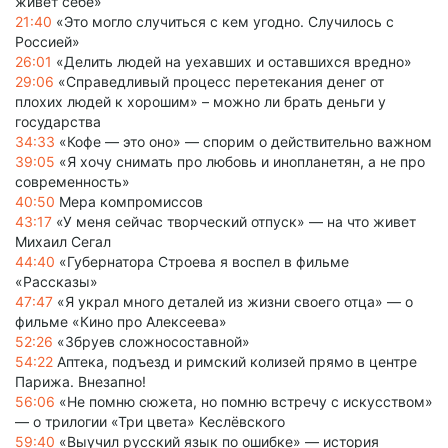
живет себе»
21:40
«Это могло случиться с кем угодно. Случилось с
Россией»
26:01
«Делить людей на уехавших и оставшихся вредно»
29:06
«Справедливый процесс перетекания денег от
плохих людей к хорошим» – можно ли брать деньги у
государства
34:33
«Кофе — это оно» — спорим о действительно важном
39:05
«Я хочу снимать про любовь и инопланетян, а не про
современность»
40:50
Мера компромиссов
43:17
«У меня сейчас творческий отпуск» — на что живет
Михаил Сегал
44:40
«Губернатора Строева я воспел в фильме
«Рассказы»
47:47
«Я украл много деталей из жизни своего отца» — о
фильме «Кино про Алексеева»
52:26
«Збруев сложносоставной»
54:22
Аптека, подъезд и римский колизей прямо в центре
Парижа. Внезапно!
56:06
«Не помню сюжета, но помню встречу с искусством»
— о трилогии «Три цвета» Кеслёвского
59:40
«Выучил русский язык по ошибке» — история