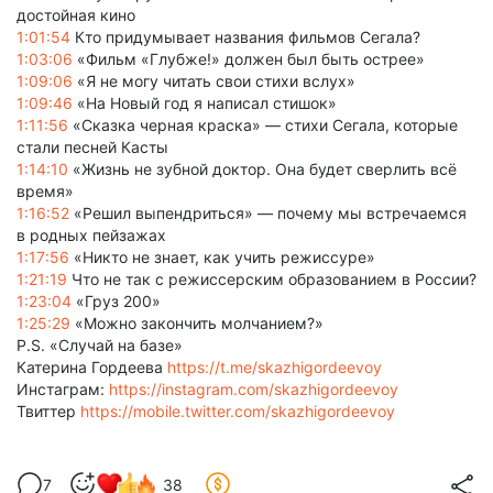
достойная кино
1:01:54
Кто придумывает названия фильмов Сегала?
1:03:06
«Фильм «Глубже!» должен был быть острее»
1:09:06
«Я не могу читать свои стихи вслух»
1:09:46
«На Новый год я написал стишок»
1:11:56
«Сказка черная краска» — стихи Сегала, которые
стали песней Касты
1:14:10
«Жизнь не зубной доктор. Она будет сверлить всё
время»
1:16:52
«Решил выпендриться» — почему мы встречаемся
в родных пейзажах
1:17:56
«Никто не знает, как учить режиссуре»
1:21:19
Что не так с режиссерским образованием в России?
1:23:04
«Груз 200»
1:25:29
«Можно закончить молчанием?»
P.S. «Случай на базе»
Катерина Гордеева
https://t.me/skazhigordeevoy
Инстаграм:
https://instagram.com/skazhigordeevoy
Твиттер
https://mobile.twitter.com/skazhigordeevoy
7
38