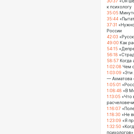
30:37
«Он ше
к психологу
35:05
Минуто
35:44
«Пытат
37:31
«Нужно 
России
42:03
«Русск
49:00
Как ра
54:15
«Депре
56:18
«Страд
58:57
Когда 
1:02:08
Чем о
1:03:09
«Эти 
— Ахматова 
1:05:01
«Росс
1:08:48
«В Мо
1:13:05
«Что 
расчеловечи
1:16:07
«Поле
1:18:30
«Не в
1:23:09
«Я пр
1:32:50
«Когд
психологов»