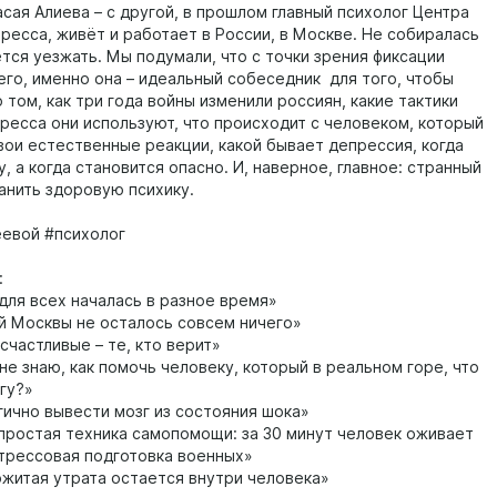
сая Алиева – с другой, в прошлом главный психолог Центра
ресса, живёт и работает в России, в Москве. Не собиралась
тся уезжать. Мы подумали, что с точки зрения фиксации
го, именно она – идеальный собеседник для того, чтобы
 том, как три года войны изменили россиян, какие тактики
тресса они используют, что происходит с человеком, который
вои естественные реакции, какой бывает депрессия, когда
у, а когда становится опасно. И, наверное, главное: странный
анить здоровую психику.
евой #психолог
:
для всех началась в разное время»
 Москвы не осталось совсем ничего»
частливые – те, кто верит»
не знаю, как помочь человеку, который в реальном горе, что
гу?»
ично вывести мозг из состояния шока»
простая техника самопомощи: за 30 минут человек оживает
трессовая подготовка военных»
житая утрата остается внутри человека»