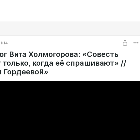
1:14
ог Вита Холмогорова: «Cовесть
 только, когда её спрашивают» //
 Гордеевой»