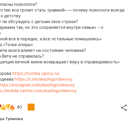
пасны психологи?
стве все грозит стать травмой» — почему психологи всегда
к детству
 ли обсуждать с детьми свои страхи?
умаем так, но это сохраняется внутри семьи» – о
е
ной все в порядке, а все остальные помешались»
 «Точка опоры»
итм мозга влияет на состояние человека?
 Вита не справилась?
епция вечной жизни возвращает веру в справедливость»
горова
https://tochka-opory.ru/
рдеева
https://t.me/skazhigordeevoy
ttps://instagram.com/skazhigordeevoy
s://mobile.twitter.com/skazhigordeevoy
40
ра Тулинова