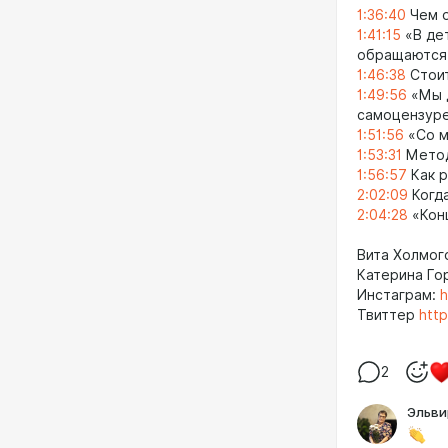
1:36:40
Чем о
1:41:15
«В дет
обращаются 
1:46:38
Стоит
1:49:56
«Мы д
самоцензур
1:51:56
«Со м
1:53:31
Метод
1:56:57
Как р
2:02:09
Когда
2:04:28
«Конц
Вита Холмо
Катерина Го
Инстаграм:
h
Твиттер
http
2
Эльви