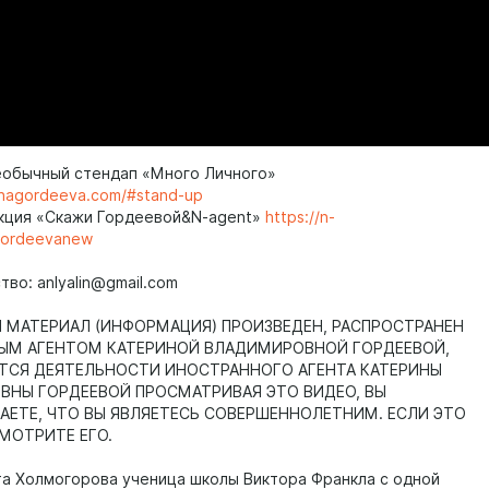
еобычный стендап «Много Личного»
rinagordeeva.com/#stand-up
кция «Скажи Гордеевой&N-agent»
https://n-
gordeevanew
во: anlyalin@gmail.com
МАТЕРИАЛ (ИНФОРМАЦИЯ) ПРОИЗВЕДЕН, РАСПРОСТРАНЕН
ЫМ АГЕНТОМ КАТЕРИНОЙ ВЛАДИМИРОВНОЙ ГОРДЕЕВОЙ,
ТСЯ ДЕЯТЕЛЬНОСТИ ИНОСТРАННОГО АГЕНТА КАТЕРИНЫ
НЫ ГОРДЕЕВОЙ ПРОСМАТРИВАЯ ЭТО ВИДЕО, ВЫ
ЕТЕ, ЧТО ВЫ ЯВЛЯЕТЕСЬ СОВЕРШЕННОЛЕТНИМ. ЕСЛИ ЭТО
СМОТРИТЕ ЕГО.
та Холмогорова ученица школы Виктора Франкла с одной