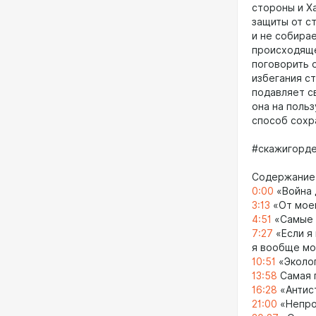
стороны и Ха
защиты от ст
и не собирае
происходяще
поговорить о
избегания с
подавляет с
она на польз
способ сохр
#скажигорде
Содержание
0:00
«Война 
3:13
«От моей
4:51
«Самые с
7:27
«Если я 
я вообще мо
10:51
«Эколог
13:58
Самая 
16:28
«Антис
21:00
«Непро