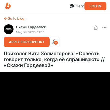
LOG IN
EN
Go to blog
Скажи Гордеевой
May 28 2025 11:14
APPLY FOR SUPPORT
Психолог Вита Холмогорова: «Cовесть
говорит только, когда её спрашивают» //
«Cкажи Гордеевой»