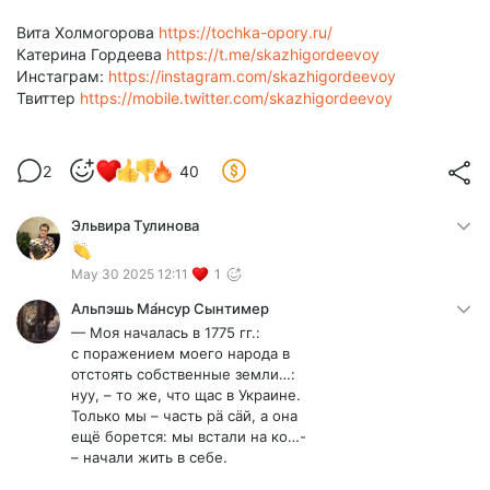
Вита Холмогорова
https://tochka-opory.ru/
Катерина Гордеева
https://t.me/skazhigordeevoy
Инстаграм:
https://instagram.com/skazhigordeevoy
Твиттер
https://mobile.twitter.com/skazhigordeevoy
2
40
Эльвира Тулинова
May 30 2025 12:11
1
Альпэшь Ма́нсур Сынтимер
— Моя началась в 1775 гг.:
с поражением моего народа в
отстоять собственные земли…:
нуу, – то же, что щас в Украине.
Только мы – часть рä сäй, а она
ещё борется: мы встали на ко…-
– начали жить в себе.