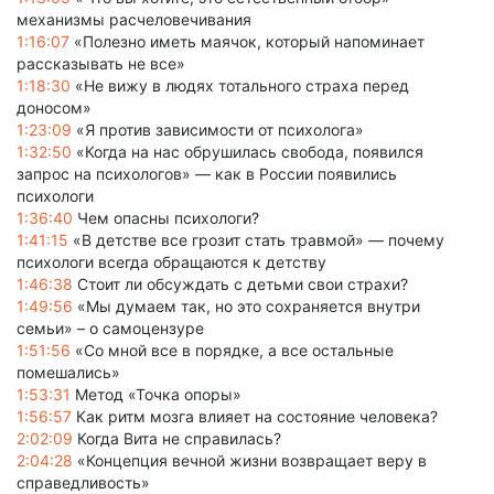
механизмы расчеловечивания
1:16:07
«Полезно иметь маячок, который напоминает
рассказывать не все»
1:18:30
«Не вижу в людях тотального страха перед
доносом»
1:23:09
«Я против зависимости от психолога»
1:32:50
«Когда на нас обрушилась свобода, появился
запрос на психологов» — как в России появились
психологи
1:36:40
Чем опасны психологи?
1:41:15
«В детстве все грозит стать травмой» — почему
психологи всегда обращаются к детству
1:46:38
Стоит ли обсуждать с детьми свои страхи?
1:49:56
«Мы думаем так, но это сохраняется внутри
семьи» – о самоцензуре
1:51:56
«Со мной все в порядке, а все остальные
помешались»
1:53:31
Метод «Точка опоры»
1:56:57
Как ритм мозга влияет на состояние человека?
2:02:09
Когда Вита не справилась?
2:04:28
«Концепция вечной жизни возвращает веру в
справедливость»