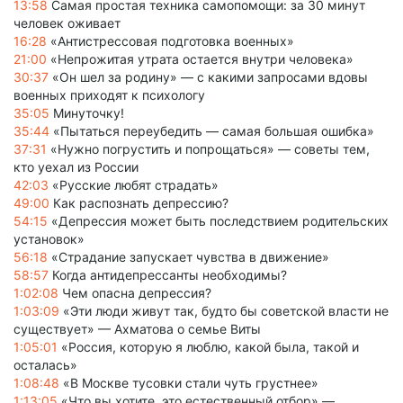
13:58
Самая простая техника самопомощи: за 30 минут
человек оживает
16:28
«Антистрессовая подготовка военных»
21:00
«Непрожитая утрата остается внутри человека»
30:37
«Он шел за родину» — с какими запросами вдовы
военных приходят к психологу
35:05
Минуточку!
35:44
«Пытаться переубедить — самая большая ошибка»
37:31
«Нужно погрустить и попрощаться» — советы тем,
кто уехал из России
42:03
«Русские любят страдать»
49:00
Как распознать депрессию?
54:15
«Депрессия может быть последствием родительских
установок»
56:18
«Страдание запускает чувства в движение»
58:57
Когда антидепрессанты необходимы?
1:02:08
Чем опасна депрессия?
1:03:09
«Эти люди живут так, будто бы советской власти не
существует» — Ахматова о семье Виты
1:05:01
«Россия, которую я люблю, какой была, такой и
осталась»
1:08:48
«В Москве тусовки стали чуть грустнее»
1:13:05
«Что вы хотите, это естественный отбор» —