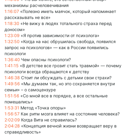
механизмы расчеловечивания
1:16:07
«Полезно иметь маячок, который напоминает
рассказывать не все»
1:18:30
«Не вижу в людях тотального страха перед
доносом»
1:23:09
«Я против зависимости от психолога»
1:32:50
«Когда на нас обрушилась свобода, появился
запрос на психологов» — как в России появились
психологи
1:36:40
Чем опасны психологи?
1:41:15
«В детстве все грозит стать травмой» — почему
психологи всегда обращаются к детству
1:46:38
Стоит ли обсуждать с детьми свои страхи?
1:49:56
«Мы думаем так, но это сохраняется внутри
семьи» – о самоцензуре
1:51:56
«Со мной все в порядке, а все остальные
помешались»
1:53:31
Метод «Точка опоры»
1:56:57
Как ритм мозга влияет на состояние человека?
2:02:09
Когда Вита не справилась?
2:04:28
«Концепция вечной жизни возвращает веру в
справедливость»