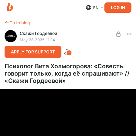
LOG IN
EN
Go to blog
Скажи Гордеевой
May 28 2025 11:14
APPLY FOR SUPPORT
Психолог Вита Холмогорова: «Cовесть
говорит только, когда её спрашивают» //
«Cкажи Гордеевой»