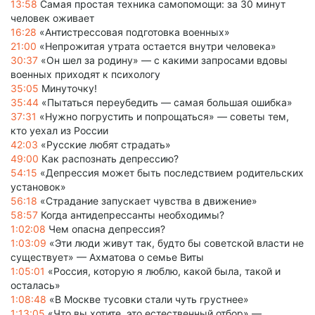
13:58
Самая простая техника самопомощи: за 30 минут
человек оживает
16:28
«Антистрессовая подготовка военных»
21:00
«Непрожитая утрата остается внутри человека»
30:37
«Он шел за родину» — с какими запросами вдовы
военных приходят к психологу
35:05
Минуточку!
35:44
«Пытаться переубедить — самая большая ошибка»
37:31
«Нужно погрустить и попрощаться» — советы тем,
кто уехал из России
42:03
«Русские любят страдать»
49:00
Как распознать депрессию?
54:15
«Депрессия может быть последствием родительских
установок»
56:18
«Страдание запускает чувства в движение»
58:57
Когда антидепрессанты необходимы?
1:02:08
Чем опасна депрессия?
1:03:09
«Эти люди живут так, будто бы советской власти не
существует» — Ахматова о семье Виты
1:05:01
«Россия, которую я люблю, какой была, такой и
осталась»
1:08:48
«В Москве тусовки стали чуть грустнее»
1:13:05
«Что вы хотите, это естественный отбор» —