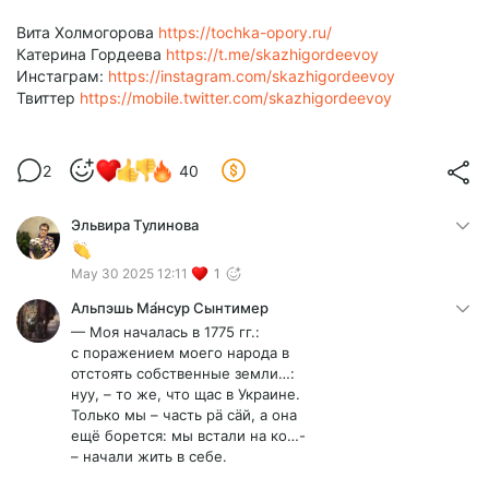
Вита Холмогорова
https://tochka-opory.ru/
Катерина Гордеева
https://t.me/skazhigordeevoy
Инстаграм:
https://instagram.com/skazhigordeevoy
Твиттер
https://mobile.twitter.com/skazhigordeevoy
2
40
Эльвира Тулинова
May 30 2025 12:11
1
Альпэшь Ма́нсур Сынтимер
— Моя началась в 1775 гг.:
с поражением моего народа в
отстоять собственные земли…:
нуу, – то же, что щас в Украине.
Только мы – часть рä сäй, а она
ещё борется: мы встали на ко…-
– начали жить в себе.