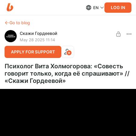
LOG IN
EN
Go to blog
Скажи Гордеевой
May 28 2025 11:14
APPLY FOR SUPPORT
Психолог Вита Холмогорова: «Cовесть
говорит только, когда её спрашивают» //
«Cкажи Гордеевой»