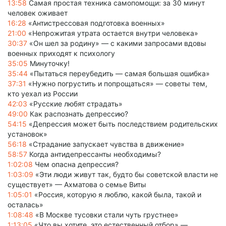
13:58
Самая простая техника самопомощи: за 30 минут
человек оживает
16:28
«Антистрессовая подготовка военных»
21:00
«Непрожитая утрата остается внутри человека»
30:37
«Он шел за родину» — с какими запросами вдовы
военных приходят к психологу
35:05
Минуточку!
35:44
«Пытаться переубедить — самая большая ошибка»
37:31
«Нужно погрустить и попрощаться» — советы тем,
кто уехал из России
42:03
«Русские любят страдать»
49:00
Как распознать депрессию?
54:15
«Депрессия может быть последствием родительских
установок»
56:18
«Страдание запускает чувства в движение»
58:57
Когда антидепрессанты необходимы?
1:02:08
Чем опасна депрессия?
1:03:09
«Эти люди живут так, будто бы советской власти не
существует» — Ахматова о семье Виты
1:05:01
«Россия, которую я люблю, какой была, такой и
осталась»
1:08:48
«В Москве тусовки стали чуть грустнее»
1:13:05
«Что вы хотите, это естественный отбор» —