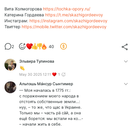
Вита Холмогорова
https://tochka-opory.ru/
Катерина Гордеева
https://t.me/skazhigordeevoy
Инстаграм:
https://instagram.com/skazhigordeevoy
Твиттер
https://mobile.twitter.com/skazhigordeevoy
2
40
Эльвира Тулинова
May 30 2025 12:11
1
Альпэшь Ма́нсур Сынтимер
— Моя началась в 1775 гг.:
с поражением моего народа в
отстоять собственные земли…:
нуу, – то же, что щас в Украине.
Только мы – часть рä сäй, а она
ещё борется: мы встали на ко…-
– начали жить в себе.