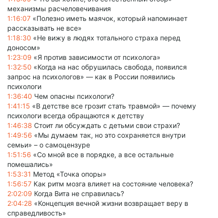
механизмы расчеловечивания
1:16:07
«Полезно иметь маячок, который напоминает
рассказывать не все»
1:18:30
«Не вижу в людях тотального страха перед
доносом»
1:23:09
«Я против зависимости от психолога»
1:32:50
«Когда на нас обрушилась свобода, появился
запрос на психологов» — как в России появились
психологи
1:36:40
Чем опасны психологи?
1:41:15
«В детстве все грозит стать травмой» — почему
психологи всегда обращаются к детству
1:46:38
Стоит ли обсуждать с детьми свои страхи?
1:49:56
«Мы думаем так, но это сохраняется внутри
семьи» – о самоцензуре
1:51:56
«Со мной все в порядке, а все остальные
помешались»
1:53:31
Метод «Точка опоры»
1:56:57
Как ритм мозга влияет на состояние человека?
2:02:09
Когда Вита не справилась?
2:04:28
«Концепция вечной жизни возвращает веру в
справедливость»