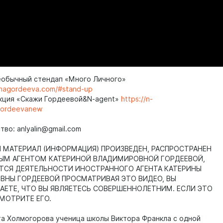
еобычный стендап «Много Личного»
rinagordeeva.com/#stand-up
кция «Скажи Гордеевой&N-agent»
https://n-
gordeevanew
во: anlyalin@gmail.com
МАТЕРИАЛ (ИНФОРМАЦИЯ) ПРОИЗВЕДЕН, РАСПРОСТРАНЕН
ЫМ АГЕНТОМ КАТЕРИНОЙ ВЛАДИМИРОВНОЙ ГОРДЕЕВОЙ,
ТСЯ ДЕЯТЕЛЬНОСТИ ИНОСТРАННОГО АГЕНТА КАТЕРИНЫ
НЫ ГОРДЕЕВОЙ ПРОСМАТРИВАЯ ЭТО ВИДЕО, ВЫ
ЕТЕ, ЧТО ВЫ ЯВЛЯЕТЕСЬ СОВЕРШЕННОЛЕТНИМ. ЕСЛИ ЭТО
СМОТРИТЕ ЕГО.
та Холмогорова ученица школы Виктора Франкла с одной