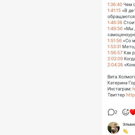
1:36:40
Чем о
1:41:15
«В дет
обращаются 
1:46:38
Стоит
1:49:56
«Мы д
самоцензур
1:51:56
«Со м
1:53:31
Метод
1:56:57
Как р
2:02:09
Когда
2:04:28
«Конц
Вита Холмо
Катерина Го
Инстаграм:
h
Твиттер
http
2
Эльви