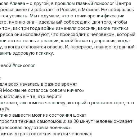
сая Алиева – с другой, в прошлом главный психолог Центра
ресса, живёт и работает в России, в Москве. Не собиралась
тся уезжать. Мы подумали, что с точки зрения фиксации
го, именно она – идеальный собеседник для того, чтобы
 том, как три года войны изменили россиян, какие тактики
тресса они используют, что происходит с человеком, который
вои естественные реакции, какой бывает депрессия, когда
у, а когда становится опасно. И, наверное, главное: странный
анить здоровую психику.
евой #психолог
:
для всех началась в разное время»
 Москвы не осталось совсем ничего»
частливые – те, кто верит»
не знаю, как помочь человеку, который в реальном горе, что
гу?»
ично вывести мозг из состояния шока»
простая техника самопомощи: за 30 минут человек оживает
трессовая подготовка военных»
житая утрата остается внутри человека»