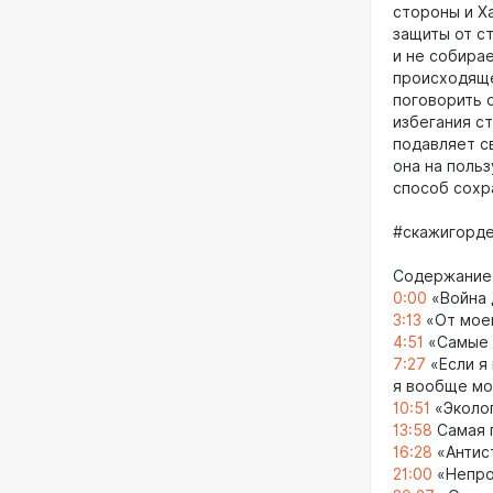
стороны и Ха
защиты от ст
и не собирае
происходяще
поговорить о
избегания с
подавляет с
она на польз
способ сохр
#скажигорде
Содержание
0:00
«Война 
3:13
«От моей
4:51
«Самые с
7:27
«Если я 
я вообще мо
10:51
«Эколог
13:58
Самая 
16:28
«Антис
21:00
«Непро