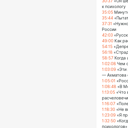
30:37
«Он ше
к психологу
35:05
Минуто
35:44
«Пытат
37:31
«Нужно 
России
42:03
«Русск
49:00
Как ра
54:15
«Депре
56:18
«Страд
58:57
Когда 
1:02:08
Чем о
1:03:09
«Эти 
— Ахматова 
1:05:01
«Росс
1:08:48
«В Мо
1:13:05
«Что 
расчеловечи
1:16:07
«Поле
1:18:30
«Не в
1:23:09
«Я пр
1:32:50
«Когд
психологов»