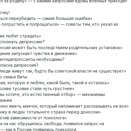
л за родину» — с какими запросами вдовы военных приходят
чку!
ься переубедить — самая большая ошибка»
погрустить и попрощаться» — советы тем, кто уехал из
ие любят страдать»
спознать депрессию?
ссия может быть последствием родительских установок»
ание запускает чувства в движение»
антидепрессанты необходимы?
пасна депрессия?
люди живут так, будто бы советской власти не существует»
о семье Виты
ия, которую я люблю, какой была, такой и осталась»
скве тусовки стали чуть грустнее»
вы хотите, это естественный отбор» — механизмы
вания
зно иметь маячок, который напоминает рассказывать не все»
ижу в людях тотального страха перед доносом»
отив зависимости от психолога»
а на нас обрушилась свобода, появился запрос на
 — как в России появились психологи