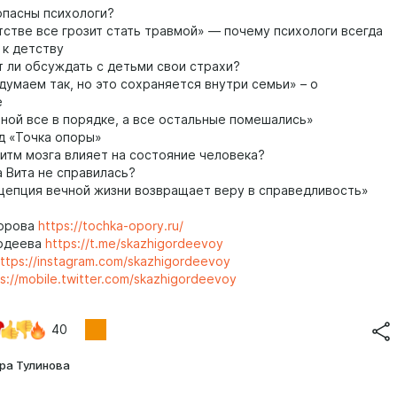
пасны психологи?
стве все грозит стать травмой» — почему психологи всегда
к детству
 ли обсуждать с детьми свои страхи?
умаем так, но это сохраняется внутри семьи» – о
е
ной все в порядке, а все остальные помешались»
 «Точка опоры»
итм мозга влияет на состояние человека?
 Вита не справилась?
епция вечной жизни возвращает веру в справедливость»
горова
https://tochka-opory.ru/
рдеева
https://t.me/skazhigordeevoy
ttps://instagram.com/skazhigordeevoy
s://mobile.twitter.com/skazhigordeevoy
40
ра Тулинова