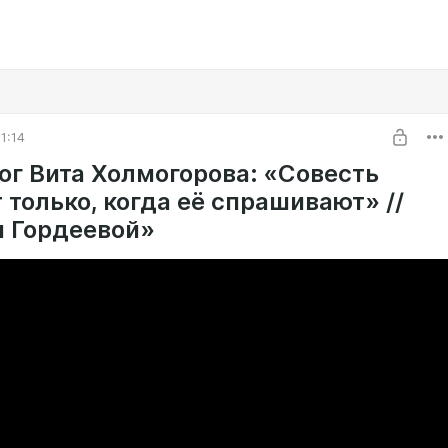
1:14
ог Вита Холмогорова: «Cовесть
 только, когда её спрашивают» //
 Гордеевой»