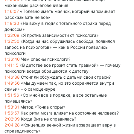
механизмы расчеловечивания
1:16:07
«Полезно иметь маячок, который напоминает
рассказывать не все»
1:18:30
«Не вижу в людях тотального страха перед
доносом»
1:23:09
«Я против зависимости от психолога»
1:32:50
«Когда на нас обрушилась свобода, появился
запрос на психологов» — как в России появились
психологи
1:36:40
Чем опасны психологи?
1:41:15
«В детстве все грозит стать травмой» — почему
психологи всегда обращаются к детству
1:46:38
Стоит ли обсуждать с детьми свои страхи?
1:49:56
«Мы думаем так, но это сохраняется внутри
семьи» – о самоцензуре
1:51:56
«Со мной все в порядке, а все остальные
помешались»
1:53:31
Метод «Точка опоры»
1:56:57
Как ритм мозга влияет на состояние человека?
2:02:09
Когда Вита не справилась?
2:04:28
«Концепция вечной жизни возвращает веру в
справедливость»