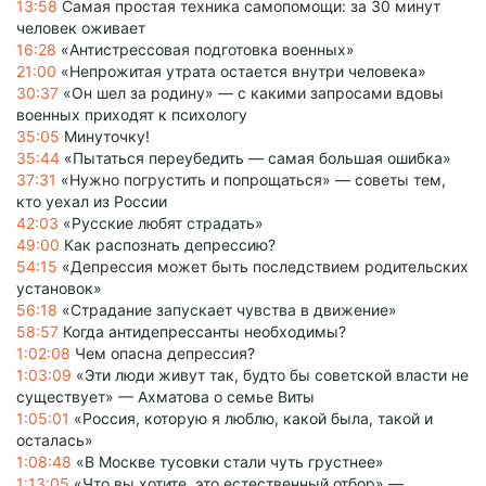
13:58
Самая простая техника самопомощи: за 30 минут
человек оживает
16:28
«Антистрессовая подготовка военных»
21:00
«Непрожитая утрата остается внутри человека»
30:37
«Он шел за родину» — с какими запросами вдовы
военных приходят к психологу
35:05
Минуточку!
35:44
«Пытаться переубедить — самая большая ошибка»
37:31
«Нужно погрустить и попрощаться» — советы тем,
кто уехал из России
42:03
«Русские любят страдать»
49:00
Как распознать депрессию?
54:15
«Депрессия может быть последствием родительских
установок»
56:18
«Страдание запускает чувства в движение»
58:57
Когда антидепрессанты необходимы?
1:02:08
Чем опасна депрессия?
1:03:09
«Эти люди живут так, будто бы советской власти не
существует» — Ахматова о семье Виты
1:05:01
«Россия, которую я люблю, какой была, такой и
осталась»
1:08:48
«В Москве тусовки стали чуть грустнее»
1:13:05
«Что вы хотите, это естественный отбор» —