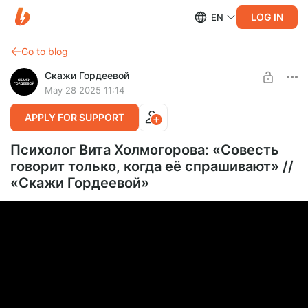
LOG IN
EN
Go to blog
Скажи Гордеевой
May 28 2025 11:14
APPLY FOR SUPPORT
Психолог Вита Холмогорова: «Cовесть
говорит только, когда её спрашивают» //
«Cкажи Гордеевой»