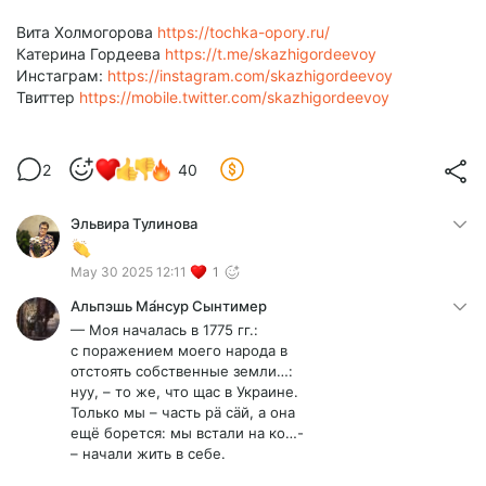
Вита Холмогорова
https://tochka-opory.ru/
Катерина Гордеева
https://t.me/skazhigordeevoy
Инстаграм:
https://instagram.com/skazhigordeevoy
Твиттер
https://mobile.twitter.com/skazhigordeevoy
2
40
Эльвира Тулинова
May 30 2025 12:11
1
Альпэшь Ма́нсур Сынтимер
— Моя началась в 1775 гг.:
с поражением моего народа в
отстоять собственные земли…:
нуу, – то же, что щас в Украине.
Только мы – часть рä сäй, а она
ещё борется: мы встали на ко…-
– начали жить в себе.