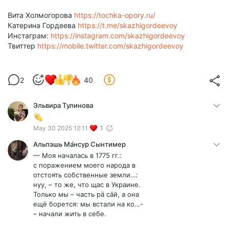
Вита Холмогорова
https://tochka-opory.ru/
Катерина Гордеева
https://t.me/skazhigordeevoy
Инстаграм:
https://instagram.com/skazhigordeevoy
Твиттер
https://mobile.twitter.com/skazhigordeevoy
2
40
Эльвира Тулинова
May 30 2025 12:11
1
Альпэшь Ма́нсур Сынтимер
— Моя началась в 1775 гг.:
с поражением моего народа в
отстоять собственные земли…:
нуу, – то же, что щас в Украине.
Только мы – часть рä сäй, а она
ещё борется: мы встали на ко…-
– начали жить в себе.