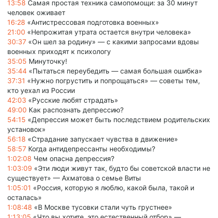
13:58
Самая простая техника самопомощи: за 30 минут
человек оживает
16:28
«Антистрессовая подготовка военных»
21:00
«Непрожитая утрата остается внутри человека»
30:37
«Он шел за родину» — с какими запросами вдовы
военных приходят к психологу
35:05
Минуточку!
35:44
«Пытаться переубедить — самая большая ошибка»
37:31
«Нужно погрустить и попрощаться» — советы тем,
кто уехал из России
42:03
«Русские любят страдать»
49:00
Как распознать депрессию?
54:15
«Депрессия может быть последствием родительских
установок»
56:18
«Страдание запускает чувства в движение»
58:57
Когда антидепрессанты необходимы?
1:02:08
Чем опасна депрессия?
1:03:09
«Эти люди живут так, будто бы советской власти не
существует» — Ахматова о семье Виты
1:05:01
«Россия, которую я люблю, какой была, такой и
осталась»
1:08:48
«В Москве тусовки стали чуть грустнее»
1:13:05
«Что вы хотите, это естественный отбор» —