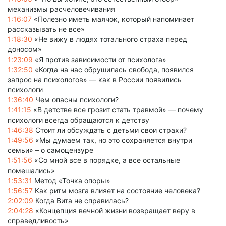
механизмы расчеловечивания
1:16:07
«Полезно иметь маячок, который напоминает
рассказывать не все»
1:18:30
«Не вижу в людях тотального страха перед
доносом»
1:23:09
«Я против зависимости от психолога»
1:32:50
«Когда на нас обрушилась свобода, появился
запрос на психологов» — как в России появились
психологи
1:36:40
Чем опасны психологи?
1:41:15
«В детстве все грозит стать травмой» — почему
психологи всегда обращаются к детству
1:46:38
Стоит ли обсуждать с детьми свои страхи?
1:49:56
«Мы думаем так, но это сохраняется внутри
семьи» – о самоцензуре
1:51:56
«Со мной все в порядке, а все остальные
помешались»
1:53:31
Метод «Точка опоры»
1:56:57
Как ритм мозга влияет на состояние человека?
2:02:09
Когда Вита не справилась?
2:04:28
«Концепция вечной жизни возвращает веру в
справедливость»