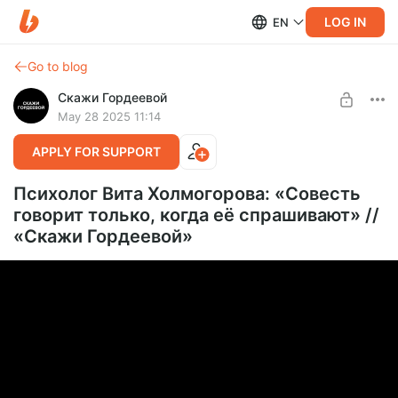
LOG IN
EN
Go to blog
Скажи Гордеевой
May 28 2025 11:14
APPLY FOR SUPPORT
Психолог Вита Холмогорова: «Cовесть
говорит только, когда её спрашивают» //
«Cкажи Гордеевой»