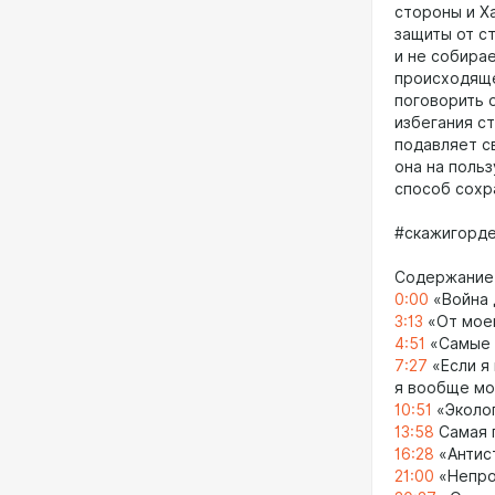
стороны и Ха
защиты от ст
и не собирае
происходяще
поговорить о
избегания с
подавляет с
она на польз
способ сохр
#скажигорде
Содержание
0:00
«Война 
3:13
«От моей
4:51
«Самые с
7:27
«Если я 
я вообще мо
10:51
«Эколог
13:58
Самая 
16:28
«Антис
21:00
«Непро