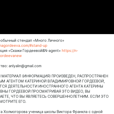
еобычный стендап «Много Личного»
rinagordeeva.com/#stand-up
кция «Скажи Гордеевой&N-agent»
https://n-
gordeevanew
во: anlyalin@gmail.com
МАТЕРИАЛ (ИНФОРМАЦИЯ) ПРОИЗВЕДЕН, РАСПРОСТРАНЕН
ЫМ АГЕНТОМ КАТЕРИНОЙ ВЛАДИМИРОВНОЙ ГОРДЕЕВОЙ,
ТСЯ ДЕЯТЕЛЬНОСТИ ИНОСТРАННОГО АГЕНТА КАТЕРИНЫ
НЫ ГОРДЕЕВОЙ ПРОСМАТРИВАЯ ЭТО ВИДЕО, ВЫ
ЕТЕ, ЧТО ВЫ ЯВЛЯЕТЕСЬ СОВЕРШЕННОЛЕТНИМ. ЕСЛИ ЭТО
СМОТРИТЕ ЕГО.
та Холмогорова ученица школы Виктора Франкла с одной