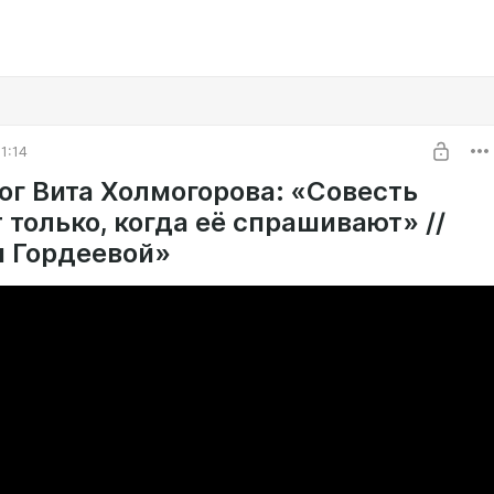
1:14
ог Вита Холмогорова: «Cовесть
 только, когда её спрашивают» //
 Гордеевой»