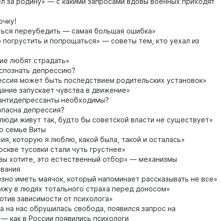
л за родину» — с какими запросами вдовы военных приходят
чку!
ься переубедить — самая большая ошибка»
погрустить и попрощаться» — советы тем, кто уехал из
ие любят страдать»
спознать депрессию?
ссия может быть последствием родительских установок»
ание запускает чувства в движение»
антидепрессанты необходимы?
пасна депрессия?
люди живут так, будто бы советской власти не существует»
о семье Виты
ия, которую я люблю, какой была, такой и осталась»
скве тусовки стали чуть грустнее»
вы хотите, это естественный отбор» — механизмы
вания
зно иметь маячок, который напоминает рассказывать не все»
ижу в людях тотального страха перед доносом»
отив зависимости от психолога»
а на нас обрушилась свобода, появился запрос на
 — как в России появились психологи