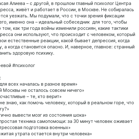
сая Алиева – с другой, в прошлом главный психолог Центра
ресса, живёт и работает в России, в Москве. Не собиралась
тся уезжать. Мы подумали, что с точки зрения фиксации
го, именно она – идеальный собеседник для того, чтобы
 том, как три года войны изменили россиян, какие тактики
тресса они используют, что происходит с человеком, который
вои естественные реакции, какой бывает депрессия, когда
у, а когда становится опасно. И, наверное, главное: странный
анить здоровую психику.
евой #психолог
:
для всех началась в разное время»
 Москвы не осталось совсем ничего»
частливые – те, кто верит»
не знаю, как помочь человеку, который в реальном горе, что
гу?»
ично вывести мозг из состояния шока»
простая техника самопомощи: за 30 минут человек оживает
трессовая подготовка военных»
житая утрата остается внутри человека»