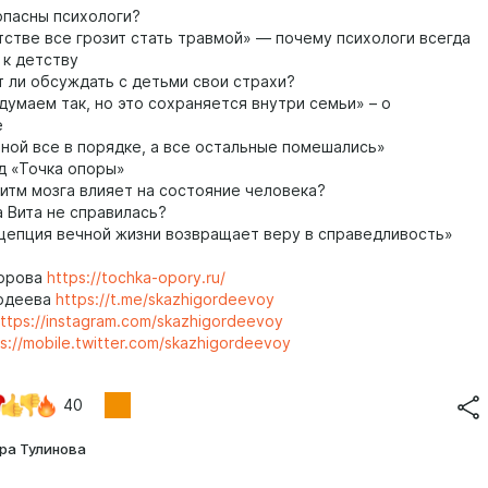
пасны психологи?
стве все грозит стать травмой» — почему психологи всегда
к детству
 ли обсуждать с детьми свои страхи?
умаем так, но это сохраняется внутри семьи» – о
е
ной все в порядке, а все остальные помешались»
 «Точка опоры»
итм мозга влияет на состояние человека?
 Вита не справилась?
епция вечной жизни возвращает веру в справедливость»
горова
https://tochka-opory.ru/
рдеева
https://t.me/skazhigordeevoy
ttps://instagram.com/skazhigordeevoy
s://mobile.twitter.com/skazhigordeevoy
40
ра Тулинова