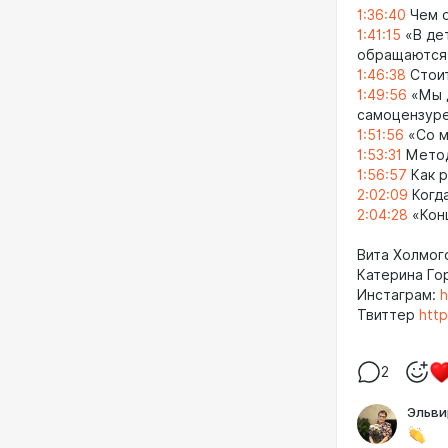
1:36:40
Чем о
1:41:15
«В дет
обращаются 
1:46:38
Стоит
1:49:56
«Мы д
самоцензур
1:51:56
«Со м
1:53:31
Метод
1:56:57
Как р
2:02:09
Когда
2:04:28
«Конц
Вита Холмо
Катерина Го
Инстаграм:
h
Твиттер
http
2
Эльви