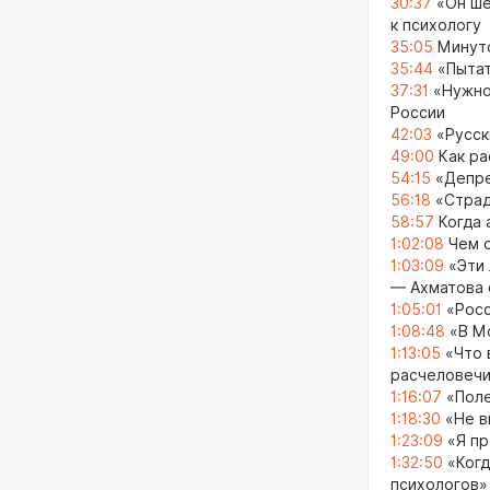
30:37
«Он ше
к психологу
35:05
Минуто
35:44
«Пытат
37:31
«Нужно 
России
42:03
«Русск
49:00
Как ра
54:15
«Депре
56:18
«Страд
58:57
Когда 
1:02:08
Чем о
1:03:09
«Эти 
— Ахматова 
1:05:01
«Росс
1:08:48
«В Мо
1:13:05
«Что 
расчеловечи
1:16:07
«Поле
1:18:30
«Не в
1:23:09
«Я пр
1:32:50
«Когд
психологов»