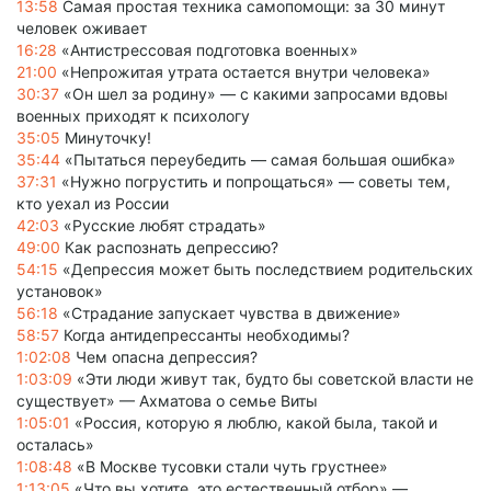
13:58
Самая простая техника самопомощи: за 30 минут
человек оживает
16:28
«Антистрессовая подготовка военных»
21:00
«Непрожитая утрата остается внутри человека»
30:37
«Он шел за родину» — с какими запросами вдовы
военных приходят к психологу
35:05
Минуточку!
35:44
«Пытаться переубедить — самая большая ошибка»
37:31
«Нужно погрустить и попрощаться» — советы тем,
кто уехал из России
42:03
«Русские любят страдать»
49:00
Как распознать депрессию?
54:15
«Депрессия может быть последствием родительских
установок»
56:18
«Страдание запускает чувства в движение»
58:57
Когда антидепрессанты необходимы?
1:02:08
Чем опасна депрессия?
1:03:09
«Эти люди живут так, будто бы советской власти не
существует» — Ахматова о семье Виты
1:05:01
«Россия, которую я люблю, какой была, такой и
осталась»
1:08:48
«В Москве тусовки стали чуть грустнее»
1:13:05
«Что вы хотите, это естественный отбор» —