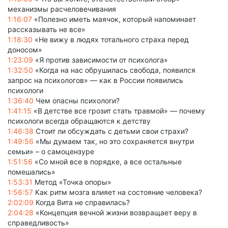
механизмы расчеловечивания
1:16:07
«Полезно иметь маячок, который напоминает
рассказывать не все»
1:18:30
«Не вижу в людях тотального страха перед
доносом»
1:23:09
«Я против зависимости от психолога»
1:32:50
«Когда на нас обрушилась свобода, появился
запрос на психологов» — как в России появились
психологи
1:36:40
Чем опасны психологи?
1:41:15
«В детстве все грозит стать травмой» — почему
психологи всегда обращаются к детству
1:46:38
Стоит ли обсуждать с детьми свои страхи?
1:49:56
«Мы думаем так, но это сохраняется внутри
семьи» – о самоцензуре
1:51:56
«Со мной все в порядке, а все остальные
помешались»
1:53:31
Метод «Точка опоры»
1:56:57
Как ритм мозга влияет на состояние человека?
2:02:09
Когда Вита не справилась?
2:04:28
«Концепция вечной жизни возвращает веру в
справедливость»