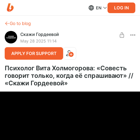
LOG IN
EN
Go to blog
Скажи Гордеевой
May 28 2025 11:14
APPLY FOR SUPPORT
Психолог Вита Холмогорова: «Cовесть
говорит только, когда её спрашивают» //
«Cкажи Гордеевой»