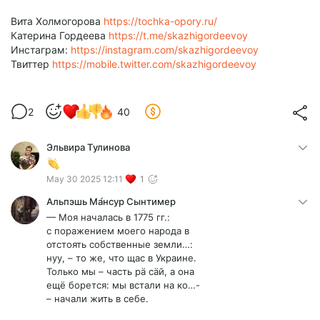
Вита Холмогорова
https://tochka-opory.ru/
Катерина Гордеева
https://t.me/skazhigordeevoy
Инстаграм:
https://instagram.com/skazhigordeevoy
Твиттер
https://mobile.twitter.com/skazhigordeevoy
2
40
Эльвира Тулинова
May 30 2025 12:11
1
Альпэшь Ма́нсур Сынтимер
— Моя началась в 1775 гг.:
с поражением моего народа в
отстоять собственные земли…:
нуу, – то же, что щас в Украине.
Только мы – часть рä сäй, а она
ещё борется: мы встали на ко…-
– начали жить в себе.